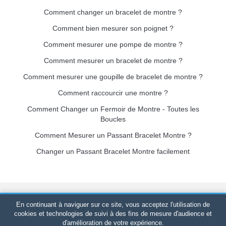
Comment changer un bracelet de montre ?
Comment bien mesurer son poignet ?
Comment mesurer une pompe de montre ?
Comment mesurer un bracelet de montre ?
Comment mesurer une goupille de bracelet de montre ?
Comment raccourcir une montre ?
Comment Changer un Fermoir de Montre - Toutes les
Boucles
Comment Mesurer un Passant Bracelet Montre ?
Changer un Passant Bracelet Montre facilement
Bracelet-de-montre.com
© 2026
Tous droits réservés
-
SIRET
:
En continuant à naviguer sur ce site, vous acceptez l'utilisation de
520 247 727 000 57 -
Plateforme Juridique : BP 20075 - 31121
cookies et technologies de suivi à des fins de mesure d'audience et
d'amélioration de votre expérience.
PORTET PDC - France Métropolitaine
-
Vente en ligne