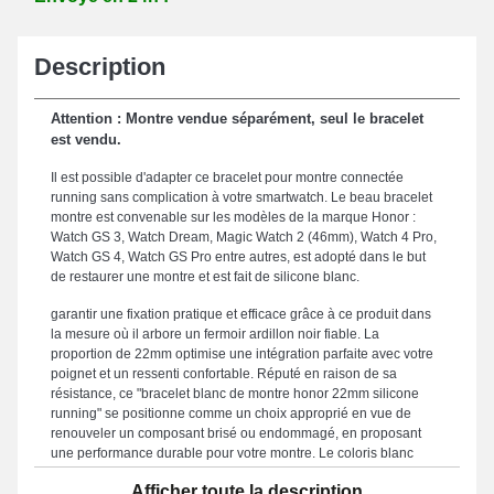
Description
Attention : Montre vendue séparément, seul le bracelet
est vendu.
Il est possible d'adapter ce bracelet pour montre connectée
running sans complication à votre smartwatch. Le beau bracelet
montre est convenable sur les modèles de la marque Honor :
Watch GS 3, Watch Dream, Magic Watch 2 (46mm), Watch 4 Pro,
Watch GS 4, Watch GS Pro entre autres, est adopté dans le but
de restaurer une montre et est fait de silicone blanc.
garantir une fixation pratique et efficace grâce à ce produit dans
la mesure où il arbore un fermoir ardillon noir fiable. La
proportion de 22mm optimise une intégration parfaite avec votre
poignet et un ressenti confortable. Réputé en raison de sa
résistance, ce "bracelet blanc de montre honor 22mm silicone
running" se positionne comme un choix approprié en vue de
renouveler un composant brisé ou endommagé, en proposant
une performance durable pour votre montre. Le coloris blanc
prestigieux du bracelet de montre ajoute un charme pratique et
Afficher toute la description
sophistiqué de votre montre. Cet accessoire fusionne esthétique