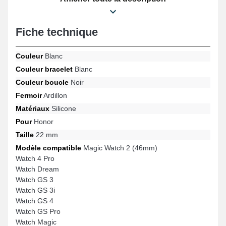
et utilité au moyen de sa fermeture ardillon haut de gamme, et
son adaptabilité pour de nombreux modèles comme : Watch GS
Pro, Watch GS 3, Watch GS 4, Watch Dream, Magic Watch 2
Fiche technique
(46mm), Watch 4 Pro entre autres de la marque Honor. Fabriqué
dans le but de s'harmoniser avec précision sur divers modèles
compatibles de la marque Honor, ce bracelet en silicone allie
Couleur
Blanc
ergonomie exemplaire et fonctionnalité en vue d'offrir un
Couleur bracelet
Blanc
ajustement précis.
Couleur boucle
Noir
Fermoir
Ardillon
Matériaux
Silicone
Pour
Honor
Taille
22 mm
Modèle compatible
Magic Watch 2 (46mm)
Watch 4 Pro
Watch Dream
Watch GS 3
Watch GS 3i
Watch GS 4
Watch GS Pro
Watch Magic