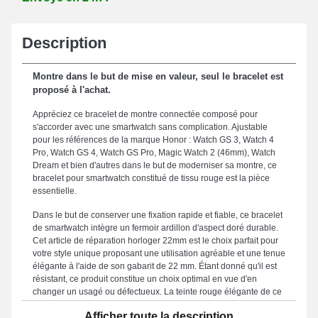
Description
Montre dans le but de mise en valeur, seul le bracelet est
proposé à l'achat.
Appréciez ce bracelet de montre connectée composé pour
s'accorder avec une smartwatch sans complication. Ajustable
pour les références de la marque Honor : Watch GS 3, Watch 4
Pro, Watch GS 4, Watch GS Pro, Magic Watch 2 (46mm), Watch
Dream et bien d'autres dans le but de moderniser sa montre, ce
bracelet pour smartwatch constitué de tissu rouge est la pièce
essentielle.
Dans le but de conserver une fixation rapide et fiable, ce bracelet
de smartwatch intègre un fermoir ardillon d'aspect doré durable.
Cet article de réparation horloger 22mm est le choix parfait pour
votre style unique proposant une utilisation agréable et une tenue
élégante à l'aide de son gabarit de 22 mm. Étant donné qu'il est
résistant, ce produit constitue un choix optimal en vue d'en
changer un usagé ou défectueux. La teinte rouge élégante de ce
bracelet montre est pensée pour ceux qui apprécient un équilibre
Afficher toute la description
parfait entre élégance et confort, cet article convient parfaitement