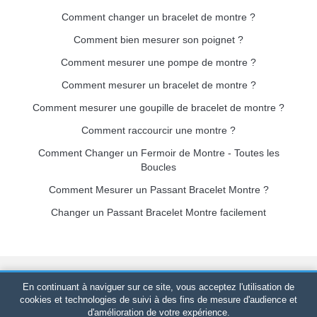
Comment changer un bracelet de montre ?
Comment bien mesurer son poignet ?
Comment mesurer une pompe de montre ?
Comment mesurer un bracelet de montre ?
Comment mesurer une goupille de bracelet de montre ?
Comment raccourcir une montre ?
Comment Changer un Fermoir de Montre - Toutes les
Boucles
Comment Mesurer un Passant Bracelet Montre ?
Changer un Passant Bracelet Montre facilement
Bracelet-de-montre.com
© 2026
Tous droits réservés
-
SIRET
:
En continuant à naviguer sur ce site, vous acceptez l'utilisation de
520 247 727 000 57 -
Plateforme Juridique : BP 20075 - 31121
cookies et technologies de suivi à des fins de mesure d'audience et
d'amélioration de votre expérience.
PORTET PDC - France Métropolitaine
-
Vente en ligne