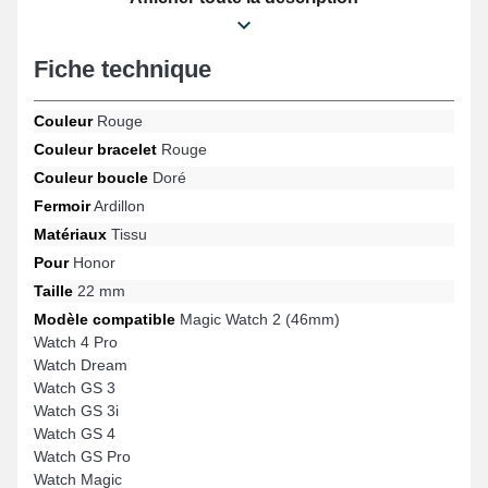
aux souhaits des connaisseurs. Étant muni d'un fermoir ardillon
de qualité, ce modèle de bracelet montre est ajustable avec le
design Watch GS 3i, Watch GS 4, Watch GS Pro, Watch GS 3,
Fiche technique
Watch 4 Pro, Watch Dream et beaucoup plus de la marque
Honor. Associant modernité et fonctionnalité, ce produit Honor
offre un ajustement parfait avec une large gamme de manière
Couleur
Rouge
fluide tout en offrant une durabilité accrue.
Couleur bracelet
Rouge
Couleur boucle
Doré
Fermoir
Ardillon
Matériaux
Tissu
Pour
Honor
Taille
22 mm
Modèle compatible
Magic Watch 2 (46mm)
Watch 4 Pro
Watch Dream
Watch GS 3
Watch GS 3i
Watch GS 4
Watch GS Pro
Watch Magic