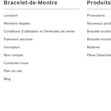
Bracelet-de-Montre
Produits
Kit pour Réduire Bracelet Montre Métal
Livraison
Promotions
13,90 €
Mentions légales
Nouveaux prod
Conditions d'utilisation et Générales de vente
Bracelet montr
Boîte Pompe Bracelet Montre - Diamètre 
Paiement sécurisé
Bracelet montr
14,08 €
Inscription
Matériel
Mon compte
Pièce Détaché
Boîte Pompe pour Bracelet Montre - Diam
Contactez-nous
Plan du site
19,90 €
Blog
Extracteur de Bracelet de Montre Facile
17,90 €