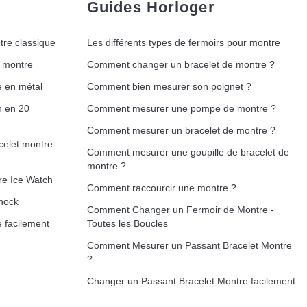
Guides Horloger
tre classique
Les différents types de fermoirs pour montre
Ajouter au panier
e montre
Comment changer un bracelet de montre ?
e en métal
Comment bien mesurer son poignet ?
h en 20
Comment mesurer une pompe de montre ?
Ajouter au panier
Comment mesurer un bracelet de montre ?
celet montre
Comment mesurer une goupille de bracelet de
montre ?
re Ice Watch
Comment raccourcir une montre ?
Ajouter au panier
hock
Comment Changer un Fermoir de Montre -
 facilement
Toutes les Boucles
Comment Mesurer un Passant Bracelet Montre
?
Ajouter au panier
Changer un Passant Bracelet Montre facilement