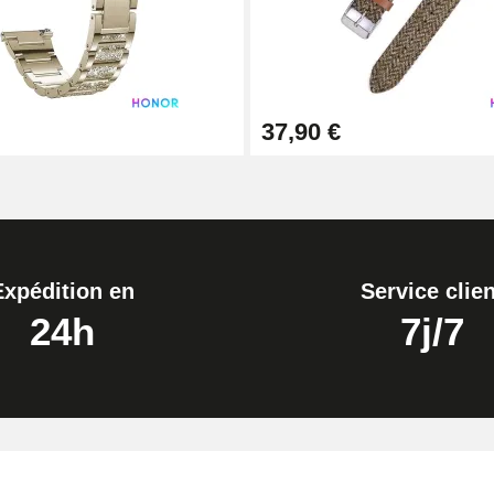
37,90 €
Expédition en
Service clien
24h
7j/7
de montre