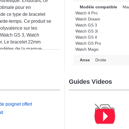
sthétique. Endurant, ce
Modèle compatible
Mag
ptimale pour en
Watch 4 Pro
 de ce type de bracelet
Watch Dream
garde-temps. Ce produit se
Watch GS 3
polyvalence sur les
Watch GS 3i
 Watch GS 3, Watch
Watch GS 4
or. Le bracelet 22mm
Watch GS Pro
odèles de la marque.
Watch Magic
n
Anse
Droite
Guides Videos
e poignet offert
it