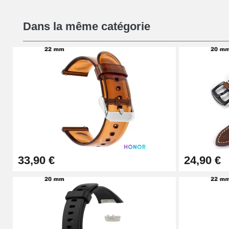
Chasses Goupille Long Montre 0.7/0.8/0.
Dans la même catégorie
19,08 €
Chasse-Goupille Montre
4,90 €
Outil Changement Bracelet Montre Profes
49,92 €
33,90 €
24,90 €
Outil Bracelet Montre pas cher
34,92 €
Kit pour Raccourcir Bracelet Montre