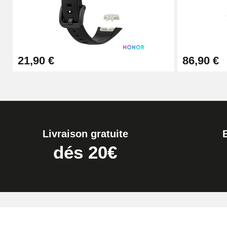
7,90 €
Kit Réparation Montre Débutant
21,90 €
86,90 €
16,90 €
Pied à Coulisse Numérique
9,90 €
Livraison gratuite
Kit Horlogerie Débutant
dés 20€
26,90 €
Marteau Horloger pour Goupille Bracelet 
3,90 €