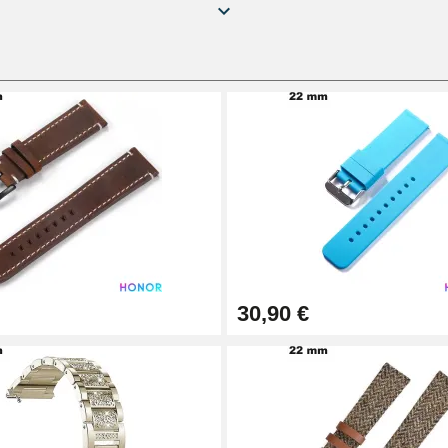
9/1.0mm
sionnel
30,90 €