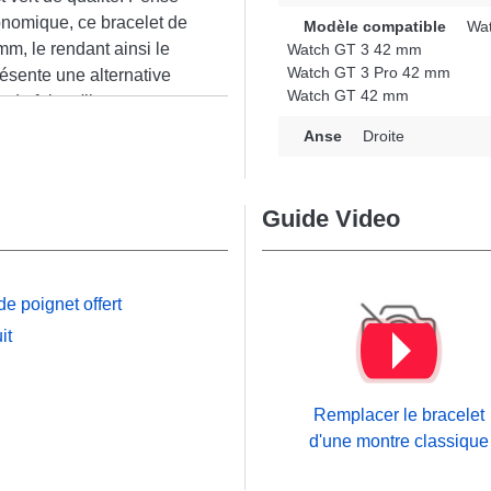
onomique, ce bracelet de
Modèle compatible
Wat
m, le rendant ainsi le
Watch GT 3 42 mm
Watch GT 3 Pro 42 mm
résente une alternative
Watch GT 42 mm
u fait qu'il est
n
derne de votre garde-
Anse
Droite
respond parfaitement aux
ontre connectée comprend
nable avec les gabarits
Guide Video
tch GT 3 42 mm et bien
et robustesse, ce
endue avec une large
e poignet offert
durabilité accrue.
it
Remplacer le bracelet
d'une montre classique