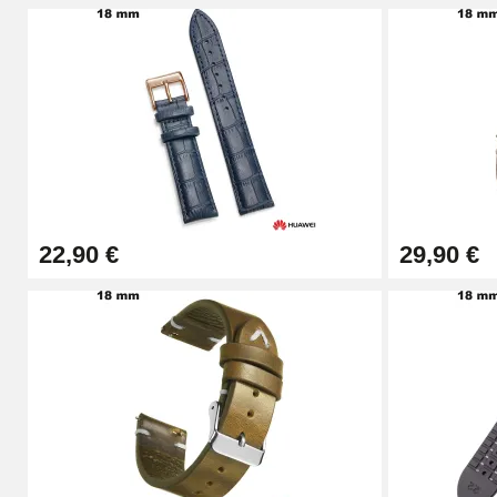
Pied à Coulisse Numérique
9,90 €
Kit Horlogerie Débutant
26,90 €
22,90 €
29,90 €
Boîte Pompe Bracelet Montre - Diamètre 
14,08 €
Boîte Pompe pour Bracelet Montre - Diam
19,90 €
Extracteur de Bracelet de Montre Facile