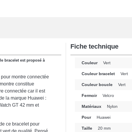
Fiche technique
le bracelet est proposé à
Couleur
Vert
Couleur bracelet
Vert
et pour montre connectée
 montre constitue
Couleur boucle
Vert
re connectée car il est
Fermoir
Velcro
 de la marque Huawei :
Watch GT 42 mm et
Matériaux
Nylon
Pour
Huawei
de ce bracelet pour
Taille
20 mm
t vert de qualité. Pensé