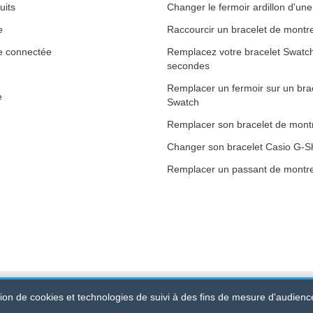
uits
Changer le fermoir ardillon d'un
e
Raccourcir un bracelet de montr
e connectée
Remplacez votre bracelet Swatc
secondes
Remplacer un fermoir sur un bra
e
Swatch
Remplacer son bracelet de mont
Changer son bracelet Casio G-S
Remplacer un passant de montre
ation de cookies et technologies de suivi à des fins de mesure d'audienc
 520 247 727 000 57 -
Plateforme Juridique : BP 20075 - 31121 PO