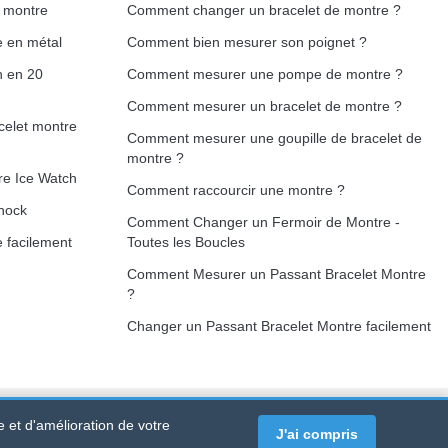
e montre
Comment changer un bracelet de montre ?
e en métal
Comment bien mesurer son poignet ?
h en 20
Comment mesurer une pompe de montre ?
Comment mesurer un bracelet de montre ?
celet montre
Comment mesurer une goupille de bracelet de
montre ?
re Ice Watch
Comment raccourcir une montre ?
hock
Comment Changer un Fermoir de Montre -
 facilement
Toutes les Boucles
Comment Mesurer un Passant Bracelet Montre
?
Changer un Passant Bracelet Montre facilement
e et d'amélioration de votre
RTET PDC - France Métropolitaine
-
Vente en ligne uniquement
J'ai compris