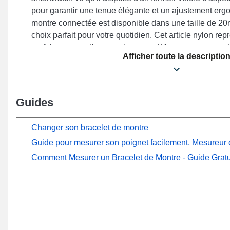
pour garantir une tenue élégante et un ajustement erg
montre connectée est disponible dans une taille de 20m
choix parfait pour votre quotidien. Cet article nylon rep
parfaite en vue d'en remplacer un défectueux ou usagé, d
Afficher toute la descriptio
endurant. Accentuant une touche contemporaine et mo
temps connecté, ce genre de bracelet pour montre cor
aspirations du quotidien. Cette gamme de bracelet m
une attache velcro de fabrication soignée et est conve
Guides
Watch GT 3 Pro 42 mm, Watch GT 42 mm, Watch 2, Wa
davantage de la marque Huawei. Combinant modernité 
Changer son bracelet de montre
bracelet en nylon Huawei procure une adaptabilité ét
Guide pour mesurer son poignet facilement, Mesureur d
gamme de manière sans effort tout en garantissant une 
Comment Mesurer un Bracelet de Montre - Guide Gratu