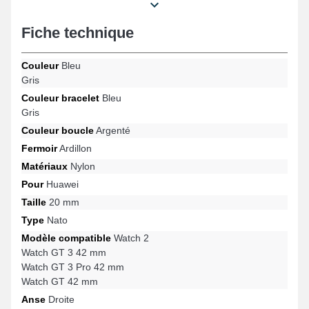
met en avant une expérience utilisateur fluide et s'adapte avec
les formats Watch GT 42 mm, Watch GT 3 42 mm, Watch GT 3 Pro
Fiche technique
42 mm, Watch 2 et beaucoup plus encore de la marque Huawei.
Grâce à son esthétisme, ce bracelet en nylon Huawei se marie
avec précision à plusieurs références procurant une aisance
Couleur
Bleu
idéale.
Gris
Couleur bracelet
Bleu
Gris
Couleur boucle
Argenté
Fermoir
Ardillon
Matériaux
Nylon
Pour
Huawei
Taille
20 mm
Type
Nato
Modèle compatible
Watch 2
Watch GT 3 42 mm
Watch GT 3 Pro 42 mm
Watch GT 42 mm
Anse
Droite