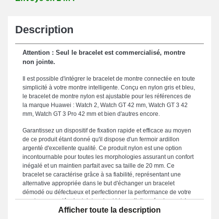
Description
Attention : Seul le bracelet est commercialisé, montre
non jointe.
Il est possible d'intégrer le bracelet de montre connectée en toute
simplicité à votre montre intelligente. Conçu en nylon gris et bleu,
le bracelet de montre nylon est ajustable pour les références de
la marque Huawei : Watch 2, Watch GT 42 mm, Watch GT 3 42
mm, Watch GT 3 Pro 42 mm et bien d'autres encore.
Garantissez un dispositif de fixation rapide et efficace au moyen
de ce produit étant donné qu'il dispose d'un fermoir ardillon
argenté d'excellente qualité. Ce produit nylon est une option
incontournable pour toutes les morphologies assurant un confort
inégalé et un maintien parfait avec sa taille de 20 mm. Ce
bracelet se caractérise grâce à sa fiabilité, représentant une
alternative appropriée dans le but d'échanger un bracelet
démodé ou défectueux et perfectionner la performance de votre
montre connectée. La teinte gris et bleue distinguée de ce style
Afficher toute la description
de bracelet pour montre renforce une apparence unique pour un
usage quotidien. Avec un fermoir ardillon résistant, ce modèle