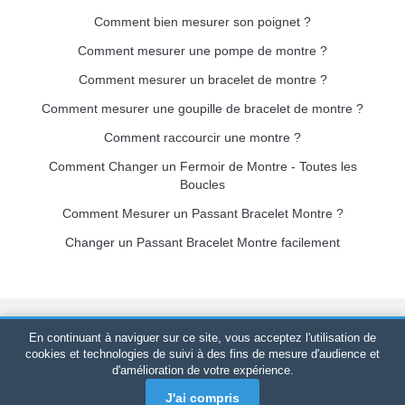
Comment bien mesurer son poignet ?
Comment mesurer une pompe de montre ?
Comment mesurer un bracelet de montre ?
Comment mesurer une goupille de bracelet de montre ?
Comment raccourcir une montre ?
Comment Changer un Fermoir de Montre - Toutes les
Boucles
Comment Mesurer un Passant Bracelet Montre ?
Changer un Passant Bracelet Montre facilement
Bracelet-de-montre.com
© 2026
Tous droits réservés
-
SIRET
:
En continuant à naviguer sur ce site, vous acceptez l'utilisation de
520 247 727 000 57 -
Plateforme Juridique : BP 20075 - 31121
cookies et technologies de suivi à des fins de mesure d'audience et
d'amélioration de votre expérience.
PORTET PDC - France Métropolitaine
-
Vente en ligne
uniquement
J'ai compris