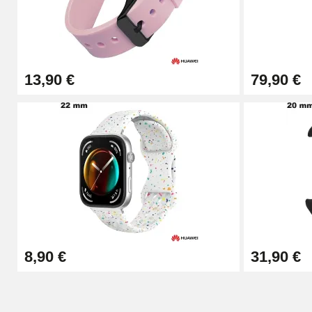
Kit Horlogerie Débutant
26,90 €
13,90 €
79,90 €
Boîte Pompe Bracelet Montre - Diamètre 
14,08 €
Boîte Pompe pour Bracelet Montre - Diam
19,90 €
Extracteur de Bracelet de Montre Facile
8,90 €
31,90 €
17,90 €