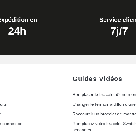
Expédition en
Service clien
24h
7j/7
Guides Vidéos
Remplacer le bracelet d'une mon
uits
Changer le fermoir ardillon d'un
e
Raccourcir un bracelet de montr
e connectée
Remplacez votre bracelet Swatc
secondes