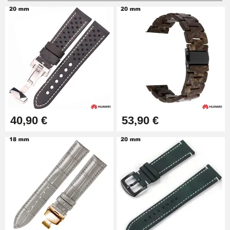
Pied à Coulisse Numérique
9,90 €
Pince à Poinçonner (pince trou)
57,42 €
Pince Trou pour Bracelet de
40,90 €
53,90 €
Montre
10,90 €
Kit Horlogerie Débutant
26,90 €
Boîte Pompe Bracelet Montre -