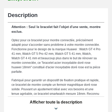
Description
Attention : Seul le bracelet fait l'objet d'une vente, montre
exclue.
Optez pour ce bracelet pour montre connectée, précisément
adapté pour s'accorder sans problème à votre montre connectée.
Fonctionne pour le design de la marque Huawei : Watch GT 4 Pro
41 mm, Watch GT 5 Pro 42 mm, Watch GT 5 41 mm, Watch,
Watch GT 4 41 mm et beaucoup plus dans le but de rénover sa
montre connectée, ce "bracelet acier inoxydable doré rose
huawei 18mm" constitué d'acier inoxydable doré rose est la pièce
parfaite.
Fabriqué pour garantir un dispositif de fixation pratique et rapide,
ce bracelet de montre compte un fermoir magnétique doré rose
solide. Pouvant un ajustement idéal avec vos besoins et une
tenue agréable, ce bracelet smartwatch mesure 18mm. Reconnu
en raison de sa durabilité, ce bracelet pour smartwatch se
Afficher toute la description
positionne comme un compromis approprié en vue de rénover un
accessoire endommagé ou fatigué, en proposant une qualité
remarquable pour votre montre connectée. Procurant une