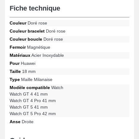
prestance casual et minimaliste de votre montre connectée, ce
Fiche technique
type de bracelet pour montre est conçu pour répondre aux
objectifs des passionnés d'horlogerie. Ce type de bracelet
fusionne esthétique et fonctionnalité au moyen de son fermoir
Couleur
Doré rose
magnétique robuste, et sa compatibilité pour de nombreux
Couleur bracelet
Doré rose
modèles comme : Watch GT 5 Pro 42 mm, Watch GT 4 41 mm,
Couleur boucle
Doré rose
Watch GT 4 Pro 41 mm, Watch GT 5 41 mm, Watch et beaucoup
plus de la marque Huawei. À l'aide de sa flexibilité, ce bracelet
Fermoir
Magnétique
pour montre Huawei se combine totalement à une multitude de
Matériaux
Acier Inoxydable
modèles de la marque.
Pour
Huawei
Taille
18 mm
Type
Maille Milanaise
Modèle compatible
Watch
Watch GT 4 41 mm
Watch GT 4 Pro 41 mm
Watch GT 5 41 mm
Watch GT 5 Pro 42 mm
Anse
Droite