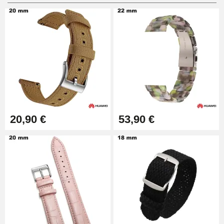
Pied à Coulisse Numérique
9,90 €
Pince à Poinçonner (pince trou)
57,42 €
Pince Trou pour Bracelet de
20,90 €
53,90 €
Montre
10,90 €
Kit Horlogerie Débutant
26,90 €
Boîte Pompe Bracelet Montre -