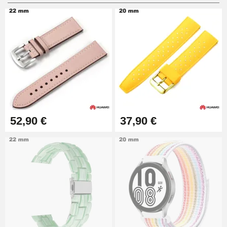
Pied à Coulisse Numérique
9,90 €
Pince à Poinçonner (pince trou)
57,42 €
Pince Trou pour Bracelet de
52,90 €
37,90 €
Montre
10,90 €
Kit Horlogerie Débutant
26,90 €
Boîte Pompe Bracelet Montre -