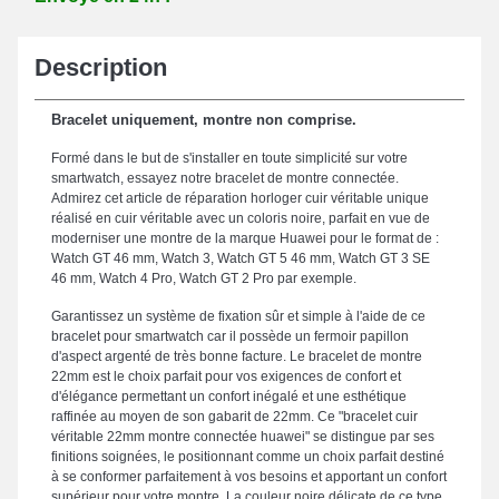
Description
Bracelet uniquement, montre non comprise.
Formé dans le but de s'installer en toute simplicité sur votre
smartwatch, essayez notre bracelet de montre connectée.
Admirez cet article de réparation horloger cuir véritable unique
réalisé en cuir véritable avec un coloris noire, parfait en vue de
moderniser une montre de la marque Huawei pour le format de :
Watch GT 46 mm, Watch 3, Watch GT 5 46 mm, Watch GT 3 SE
46 mm, Watch 4 Pro, Watch GT 2 Pro par exemple.
Garantissez un système de fixation sûr et simple à l'aide de ce
bracelet pour smartwatch car il possède un fermoir papillon
d'aspect argenté de très bonne facture. Le bracelet de montre
22mm est le choix parfait pour vos exigences de confort et
d'élégance permettant un confort inégalé et une esthétique
raffinée au moyen de son gabarit de 22mm. Ce "bracelet cuir
véritable 22mm montre connectée huawei" se distingue par ses
finitions soignées, le positionnant comme un choix parfait destiné
à se conformer parfaitement à vos besoins et apportant un confort
supérieur pour votre montre. La couleur noire délicate de ce type