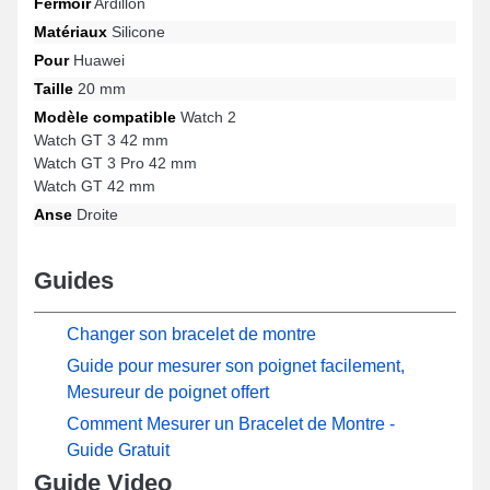
Fermoir
Ardillon
3 42 mm, Watch GT 3 Pro 42 mm, Watch 2, Watch GT 42 mm et
beaucoup davantage de la marque Huawei, cette fermeture
Matériaux
Silicone
intègre une boucle ardillon d'excellente qualité et un confort
Pour
Huawei
optimal. Par le biais de ses matériaux de haute qualité, cet article
Huawei se marie avec précision sur une large gamme de
Taille
20 mm
modèles de la marque Huawei, offrant une expérience utilisateur
Modèle compatible
Watch 2
optimale pour un usage quotidien.
Watch GT 3 42 mm
Watch GT 3 Pro 42 mm
Watch GT 42 mm
Anse
Droite
Guides
Changer son bracelet de montre
Guide pour mesurer son poignet facilement,
Mesureur de poignet offert
Comment Mesurer un Bracelet de Montre -
Guide Gratuit
Guide Video