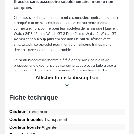
Bracelet sans accessoire supplémentaire, montre non
comprise.
Choisissez ce bracelet pour montre connectée, méticuleusement
fabriqué afin de s'accommoder sans effort sur votre montre
connectée. Fonctionne pour les modèles de la marque Huawei :
Watch GT 3 42 mm, Watch GT 3 Pro 42 mm, Watch 2, Watch GT
42 mm et beaucoup plus encore dans le but de réviser votre
smartwatch, ce bracelet pour montre en silicone transparent
devient l'accessoire incontournable.
Le beau bracelet de montre a été élaboré avec soin afin de
proposer une expérience utilisateur pratique et parfaite grâce à
sa boucle ardillon de couleur argentée exceptionnelle. Le
bracelet de montre 20mm est disponible dans une taille de 20
Afficher toute la description
mm pour assurer une esthétique raffinée et un ajustement
ergonomique, en faisant de lui un compagnon parfait pour toutes
les morphologies. Réputé grâce à sa durabilité, ce bracelet de
Fiche technique
montre fait office d'un choix intelligent en vue de rénover un
bracelet abîmé ou démodé, en garantissant une performance
durable pour votre montre connectée. Le coloris transparent
Couleur
Transparent
reflète un style tendance qui complète harmonieusement votre
Couleur bracelet
Transparent
garde-robe, alliant esthétique soignée et fonctionnalité avancée
pour répondre aux besoins des utilisateurs modernes. Conçu
Couleur boucle
Argenté
dans le but de répondre aux besoins pour les designs Watch GT