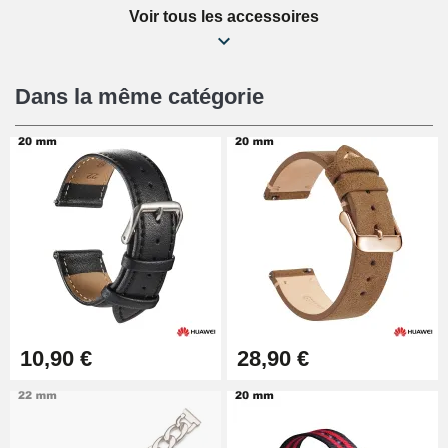
Voir tous les accessoires
Kit Réparation Montre Débutant
16,90 €
Dans la même catégorie
Pied à Coulisse Numérique
9,90 €
Kit Horlogerie Débutant
26,90 €
Boîte Pompe Bracelet Montre -
10,90 €
28,90 €
Diamètre 1,50 mm - 8 à 25 mm
14,08 €