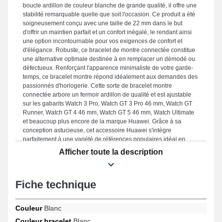
boucle ardillon de couleur blanche de grande qualité, il offre une
stabilité remarquable quelle que soit l'occasion. Ce produit a été
soigneusement conçu avec une taille de 22 mm dans le but
d'offrir un maintien parfait et un confort inégalé, le rendant ainsi
une option incontournable pour vos exigences de confort et
d'élégance. Robuste, ce bracelet de montre connectée constitue
une alternative optimale destinée à en remplacer un démodé ou
défectueux. Renforçant l'apparence minimaliste de votre garde-
temps, ce bracelet montre répond idéalement aux demandes des
passionnés d'horlogerie. Cette sorte de bracelet montre
connectée arbore un fermoir ardillon de qualité et est ajustable
sur les gabarits Watch 3 Pro, Watch GT 3 Pro 46 mm, Watch GT
Runner, Watch GT 4 46 mm, Watch GT 5 46 mm, Watch Ultimate
et beaucoup plus encore de la marque Huawei. Grâce à sa
conception astucieuse, cet accessoire Huawei s'intègre
parfaitement à une variété de références populaires idéal en
toutes circonstances.
Afficher toute la description
Fiche technique
Couleur
Blanc
Couleur bracelet
Blanc