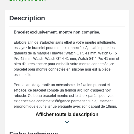
Description
Bracelet exclusivement, montre non comprise.
Élaboré afin de s'adapter sans effort à votre montre intelligente,
essayez le bracelet pour montre connectée. Ajustable pour les
gabarits de la marque Huawei : Watch GT 5 41 mm, Watch GT 5
Pro 42 mm, Watch, Watch GT 4 41 mm, Watch GT 4 Pro 41 mm et
bien d'autres encore pour embellir votre montre connectée, ce
bracelet pour montre connectée en silicone noir est la pièce
essentielle.
Permettant de garantir un mécanisme de fixation probant et
efficace, ce bracelet compte un fermoir ardillon d'aspect noir
robuste. Ce beau bracelet montre est le choix parfait pour vos
exigences de confort et d'élégance permettant un ajustement
ergonomique et une tenue élégante avec son gabarit de 18mm.
Dans la mesure où il est solide, ce bracelet 18mm noir
Afficher toute la description
smartwatch huawei caoutchouc constitue une alternative
optimale dans le but d'en remplacer un démodé ou cassé.
Combinant qualité exceptionnelle et durabilité pour répondre aux
envies des utilisateurs modernes, le coloris noir évoque un style