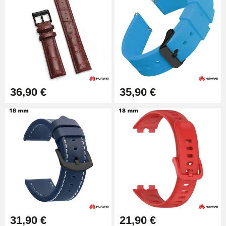
9,90 €
Pince à Poinçonner (pince trou)
57,42 €
Pince Trou pour Bracelet de
36,90 €
35,90 €
Montre
10,90 €
Kit Horlogerie Débutant
26,90 €
Boîte Pompe Bracelet Montre -
Diamètre 1,50 mm - 8 à 25 mm
14,08 €
31,90 €
21,90 €