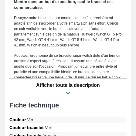
Montre dans un but d'exposition, seul le bracelet est
commercialisé.
Essayez notre bracelet pour montre connectée, précisément
adapté afin de s'accorder à votre smartwatch sans effort. Conçu
en cuir véritable vert, le bracelet cuir véritable s'adapte
parfaitement sur le design de la marque Huawei : Watch GT 5 Pro
42 mm, Watch GT 4 41 mm, Watch GT 5 41 mm, Watch GT 4 Pro
41 mm, Watch et beaucoup plus encore.
Adoptez l'ergonomie de ce bracelet smartwatch doté d'un fermoir
ardillon d'aspect argenté résistant, il assure une sécurité totale
quelle que soit l'occasion. Proposant un équilibre entre style et
praticité et une compatibilité idéale, ce bracelet de montre
connectée présente une largeur de 18 mm, ce qui en fait le choix
parfait pour vos exigences de confort et d'élégance. Solide, ce
Afficher toute la description
bracelet pour smartwatch représente une option parfaite afin d'en
remplacer un endommagé ou démodé. La teinte verte unique de
ce style de bracelet pour montre connectée accentue une
Fiche technique
prestance pratique et sophistiquée de votre garde-temps. Réalisé
afin d'offrir une compatibilité optimale avec les références Watch
GT 4 Pro 41 mm, Watch GT 5 Pro 42 mm, Watch GT 5 41 mm,
Couleur
Vert
Watch GT 4 41 mm, Watch et beaucoup d'autres de la marque
Huawei, cette boucle garantit une boucle ardillon de fabrication
Couleur bracelet
Vert
soignée et un maintien sûr. Créé pour s'adapter sans effort à une
Couleur boucle
Argenté