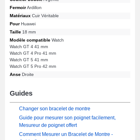
multitude de références compatibles de la marque Huawei, cet
Fermoir
Ardillon
accessoire fusionne style intemporel et polyvalence afin d'assurer
un ajustement précis.
Matériaux
Cuir Véritable
Pour
Huawei
Taille
18 mm
Modèle compatible
Watch
Watch GT 4 41 mm
Watch GT 4 Pro 41 mm
Watch GT 5 41 mm
Watch GT 5 Pro 42 mm
Anse
Droite
Guides
Changer son bracelet de montre
Guide pour mesurer son poignet facilement,
Mesureur de poignet offert
Comment Mesurer un Bracelet de Montre -