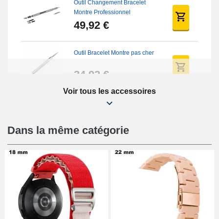
Outil Changement Bracelet
Montre Professionnel
49,92 €
Outil Bracelet Montre pas cher
34,92 €
Voir tous les accessoires
Kit Réparation Montre Débutant
16,90 €
Dans la même catégorie
Pied à Coulisse Numérique
9,90 €
Pince à Poinçonner (pince trou)