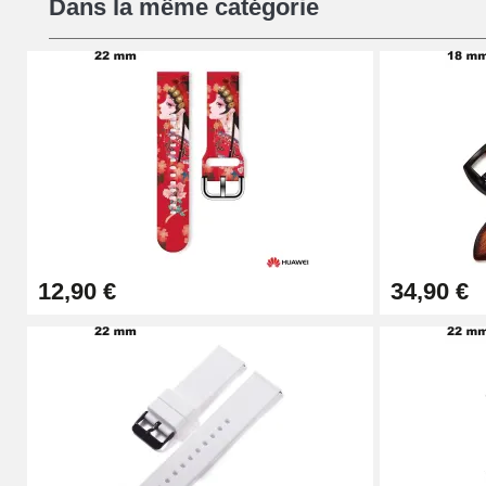
Dans la même catégorie
16,90 €
Pied à Coulisse Numérique
9,90 €
Kit Horlogerie Débutant
26,90 €
12,90 €
34,90 €
Boîte Pompe Bracelet Montre - Diamètre 
14,08 €
Boîte Pompe pour Bracelet Montre - Diam
19,90 €