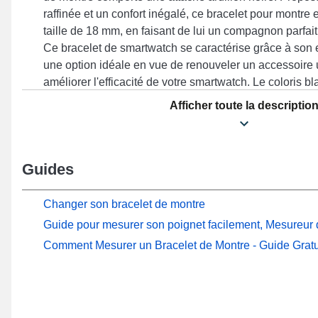
raffinée et un confort inégalé, ce bracelet pour montre
taille de 18 mm, en faisant de lui un compagnon parfait
Ce bracelet de smartwatch se caractérise grâce à son
une option idéale en vue de renouveler un accessoir
améliorer l'efficacité de votre smartwatch. Le coloris b
minimaliste et cela s'intègre élégamment à toutes les
Afficher toute la descriptio
qualité exceptionnelle et simplicité d'utilisation pour 
utilisateurs modernes. Ce bracelet se démarque par un 
premier choix, et son adaptabilité sur les designs Wa
Guides
GT 5 41 mm, Watch, Watch GT 4 41 mm, Watch GT 5 Pr
la marque Huawei. Ce produit horloger 18 mm Huawei
naturellement à des modèles compatibles de la marqu
Changer son bracelet de montre
Guide pour mesurer son poignet facilement, Mesureur d
Comment Mesurer un Bracelet de Montre - Guide Gratu