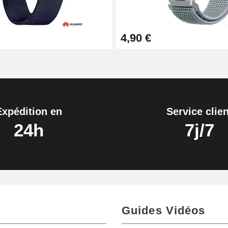
4,90 €
Expédition en
Service clien
24h
7j/7
Guides Vidéos