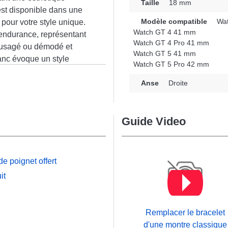
Taille
18 mm
 est disponible dans une
Modèle compatible
Wat
 pour votre style unique.
Watch GT 4 41 mm
 endurance, représentant
Watch GT 4 Pro 41 mm
e usagé ou démodé et
Watch GT 5 41 mm
lanc évoque un style
Watch GT 5 Pro 42 mm
 occasions, combinant
n
combler les envies des
Anse
Droite
fermoir ardillon de
tch GT 4 Pro 41 mm, Watch
Guide Video
o 42 mm entre autres de
 se connecte
e.
e poignet offert
it
Remplacer le bracelet
d'une montre classique