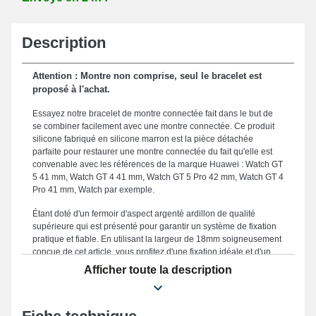
Description
Attention : Montre non comprise, seul le bracelet est
proposé à l'achat.
Essayez notre bracelet de montre connectée fait dans le but de
se combiner facilement avec une montre connectée. Ce produit
silicone fabriqué en silicone marron est la pièce détachée
parfaite pour restaurer une montre connectée du fait qu'elle est
convenable avec les références de la marque Huawei : Watch GT
5 41 mm, Watch GT 4 41 mm, Watch GT 5 Pro 42 mm, Watch GT 4
Pro 41 mm, Watch par exemple.
Étant doté d'un fermoir d'aspect argenté ardillon de qualité
supérieure qui est présenté pour garantir un système de fixation
pratique et fiable. En utilisant la largeur de 18mm soigneusement
conçue de cet article, vous profitez d'une fixation idéale et d'un
maintien fiable le rendant parfaitement adapté à vos attentes en
Afficher toute la description
termes de confort et d'élégance. Résistant, ce bracelet
smartwatch fait office d'un compromis parfait destiné à en
remplacer un défectueux ou usé. Ajoutant un visuel élancé et
casual de votre montre connectée, ce style de bracelet pour