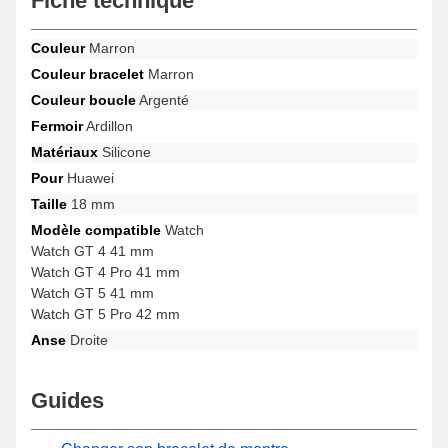
Fiche technique
montre répond idéalement aux besoins des professionnels.
Installée à ce style de bracelet montre connectée, elle est
Couleur
Marron
ajustable sur cette version pour le design Watch GT 5 Pro 42 mm,
Watch, Watch GT 4 41 mm, Watch GT 5 41 mm, Watch GT 4 Pro
Couleur bracelet
Marron
41 mm et beaucoup davantage de la marque Huawei, la
Couleur boucle
Argenté
fermeture ardillon est. Au moyen de sa polyvalence, ce bracelet
Fermoir
Ardillon
montre connectée Huawei s'ajuste complètement à diverses
références de la marque.
Matériaux
Silicone
Pour
Huawei
Taille
18 mm
Modèle compatible
Watch
Watch GT 4 41 mm
Watch GT 4 Pro 41 mm
Watch GT 5 41 mm
Watch GT 5 Pro 42 mm
Anse
Droite
Guides