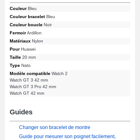
sur les modèles Watch GT 3 Pro 42 mm, Watch GT 3 42 mm,
Couleur
Bleu
Watch GT 42 mm, Watch 2 et beaucoup d'autres de la marque
Couleur bracelet
Bleu
Huawei. Avec l'aide de son style contemporain, ce bracelet pour
montre Huawei se combine avec élégance à une sélection
Couleur boucle
Noir
diversifiée pour toutes les occasions.
Fermoir
Ardillon
Matériaux
Nylon
Pour
Huawei
Taille
20 mm
Type
Nato
Modèle compatible
Watch 2
Watch GT 3 42 mm
Watch GT 3 Pro 42 mm
Watch GT 42 mm
Guides
Changer son bracelet de montre
Guide pour mesurer son poignet facilement,