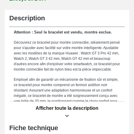
Description
Attention : Seul le bracelet est vendu, montre exclue.
Découvrez ce bracelet pour montre connectée, idéalement pensé
pour s'ajuster avec facilité sur votre montre intelligente. Ajustable
avec les modèles de la marque Huawei : Watch GT 3 Pro 42 mm,
Watch 2, Watch GT 3 42 mm, Watch GT 42 mm et beaucoup
d'autres encore afin d'enjoliver votre smartwatch, ce bracelet pour
montre connectée fait de nylon bleu est la pièce impeccable.
Employé afin de garantir un mécanisme de fixation sûr et simple,
ce bracelet pour montre comprend un fermoir ardillon noir
résistant. Assurant une adaptation harmonieuse et un confort
inégalé, ce bracelet de montre a été soigneusement conçu avec
une taille de 20 mm, le positionnant comme le choix parfait pour
vos besoins spécifiques. Puisque il est solide, ce bracelet pour
Afficher toute la description
montre constitue un choix approprié destiné à en renouveler un
abîmé ou usagé. La teinte bleue prestigieuse de ce genre de
bracelet pour montre met en valeur l'effet futuriste de votre garde-
Fiche technique
temps. Une fermeture ardillon haut de gamme est positionnée
avec ce genre de bracelet de montre connectée et est approprié