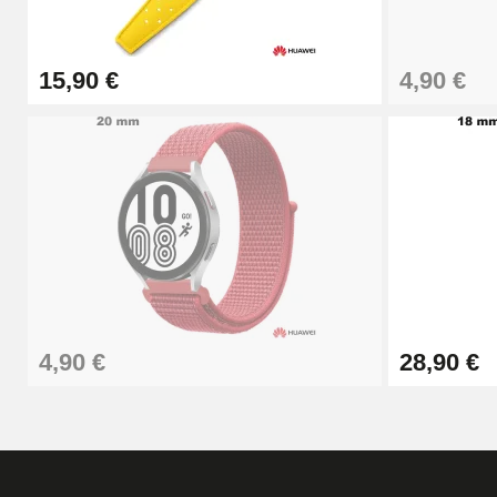
26,90 €
15,90 €
4,90 €
Boîte Pompe Bracelet Montre - Diamètre 
14,08 €
Boîte Pompe pour Bracelet Montre - Diam
19,90 €
Extracteur de Bracelet de Montre Facile
4,90 €
28,90 €
17,90 €