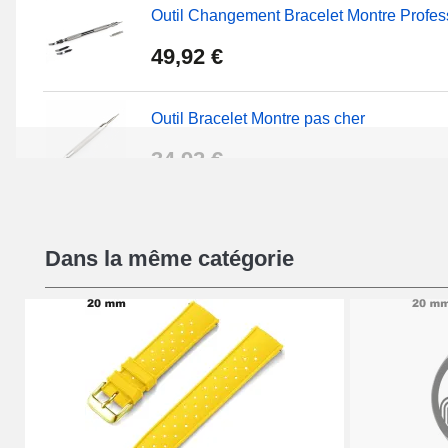
Outil Changement Bracelet Montre Profes
49,92 €
Outil Bracelet Montre pas cher
34,92 €
Kit Réparation Montre Débutant
Dans la même catégorie
16,90 €
Pied à Coulisse Numérique
9,90 €
Kit Horlogerie Débutant