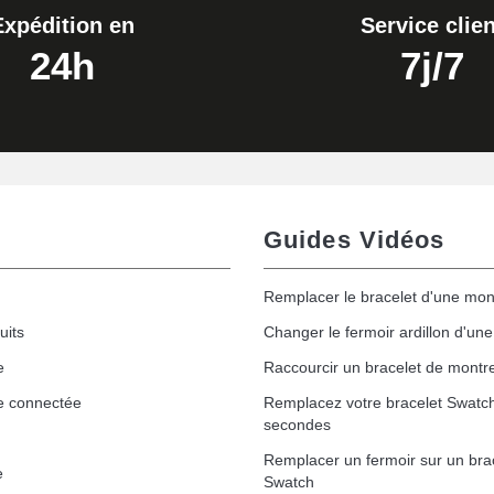
Expédition en
Service clien
24h
7j/7
Guides Vidéos
Remplacer le bracelet d'une mon
uits
Changer le fermoir ardillon d'un
e
Raccourcir un bracelet de montr
e connectée
Remplacez votre bracelet Swatc
secondes
Remplacer un fermoir sur un bra
e
Swatch