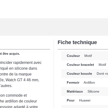
Fiche technique
t être acquis.
Couleur
Motif
oïncider rapidement avec
Couleur bracelet
Motif
riqué en silicone dans
Couleur boucle
Doré r
ontre de la marque
 2e, Watch GT 4 46 mm,
Fermoir
Ardillon
autres.
Matériaux
Silicone
ation commode et
Pour
Huawei
he ardillon de couleur
cessoire adapté à votre