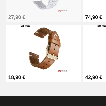
57,42 €
27,90 €
74,90 €
Pince Trou pour Bracelet de Montre
10,90 €
Kit Horlogerie Débutant
26,90 €
Boîte Pompe Bracelet Montre - Diamètre 
18,90 €
42,90 €
14,08 €
Boîte Pompe pour Bracelet Montre - Diam
19,90 €