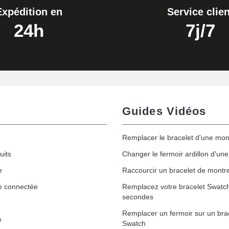
Expédition en
Service clien
24h
7j/7
Guides Vidéos
Remplacer le bracelet d'une mon
uits
Changer le fermoir ardillon d'un
e
Raccourcir un bracelet de montr
e connectée
Remplacez votre bracelet Swatc
secondes
Remplacer un fermoir sur un bra
e
Swatch