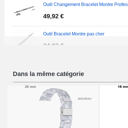
Outil Changement Bracelet Montre Profes
49,92 €
Outil Bracelet Montre pas cher
34,92 €
Kit Réparation Montre Débutant
Dans la même catégorie
16,90 €
Pied à Coulisse Numérique
NOUVEAU
9,90 €
Pince à Poinçonner (pince trou)