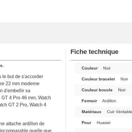
Fiche technique
e.
Couleur
Noir
le but de s'accorder
Couleur bracelet
Noir
ntre 22 mm moderne
Couleur boucle
Noir
in d'embellir sa
h GT 4 Pro 46 mm, Watch
Fermoir
Ardillon
tch GT 2 Pro, Watch 4
Matériaux
Cuir Véritabl
Pour
Huawei
ne attache ardillon de
ur incomparable quelle que