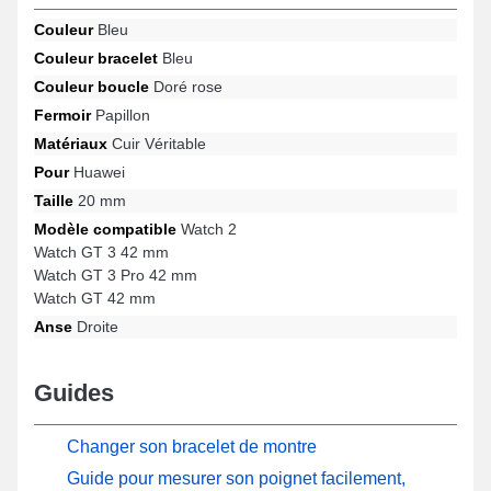
besoins quotidiens. Un fermoir papillon de qualité est positionné
Couleur
Bleu
avec cette gamme de bracelet pour montre connectée et est
Couleur bracelet
Bleu
approprié pour les modèles Watch 2, Watch GT 3 42 mm, Watch
GT 42 mm, Watch GT 3 Pro 42 mm et beaucoup davantage de la
Couleur boucle
Doré rose
marque Huawei. Le bracelet pour montre cuir véritable Huawei
Fermoir
Papillon
s'harmonise totalement à plusieurs modèles de la marque.
Matériaux
Cuir Véritable
Pour
Huawei
Taille
20 mm
Modèle compatible
Watch 2
Watch GT 3 42 mm
Watch GT 3 Pro 42 mm
Watch GT 42 mm
Anse
Droite
Guides
Changer son bracelet de montre
Guide pour mesurer son poignet facilement,