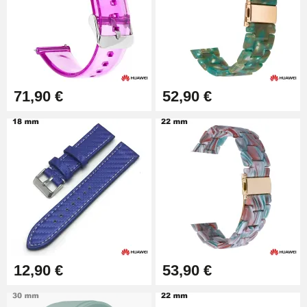
Pince à Poinçonner (pince trou)
57,42 €
Pince Trou pour Bracelet de
71,90 €
52,90 €
Montre
10,90 €
Kit Horlogerie Débutant
26,90 €
Boîte Pompe Bracelet Montre -
Diamètre 1,50 mm - 8 à 25 mm
14,08 €
12,90 €
53,90 €
Boîte Pompe pour Bracelet