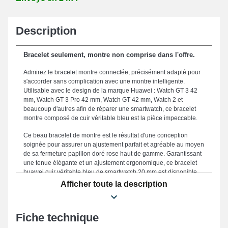
Description
Bracelet seulement, montre non comprise dans l'offre.
Admirez le bracelet montre connectée, précisément adapté pour
s'accorder sans complication avec une montre intelligente.
Utilisable avec le design de la marque Huawei : Watch GT 3 42
mm, Watch GT 3 Pro 42 mm, Watch GT 42 mm, Watch 2 et
beaucoup d'autres afin de réparer une smartwatch, ce bracelet
montre composé de cuir véritable bleu est la pièce impeccable.
Ce beau bracelet de montre est le résultat d'une conception
soignée pour assurer un ajustement parfait et agréable au moyen
de sa fermeture papillon doré rose haut de gamme. Garantissant
une tenue élégante et un ajustement ergonomique, ce bracelet
huawei cuir véritable bleu de smartwatch 20 mm est disponible
dans une taille de 20 mm, en faisant de lui le choix parfait pour
Afficher toute la description
votre style unique. Robuste, ce bracelet pour montre constitue
une alternative parfaite en vue d'en remplacer un abîmé ou brisé.
Mixant design moderne et fonctionnalité avancée afin de
Fiche technique
satisfaire les envies des utilisateurs modernes, la couleur bleue
incarne une sobriété attrayante et cela se fond parfaitement à vos