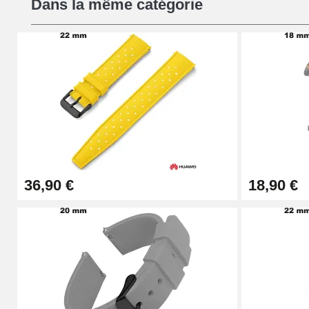
Dans la même catégorie
16,90 €
Pied à Coulisse Numérique
9,90 €
Kit Horlogerie Débutant
26,90 €
36,90 €
18,90 €
Boîte Pompe Bracelet Montre - Diamètre 
14,08 €
Boîte Pompe pour Bracelet Montre - Diam
19,90 €