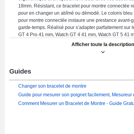
18mm. Résistant, ce bracelet pour montre connectée re
pour en changer un abîmé ou démodé. Le coloris bleu 
pour montre connectée instaure une prestance avant-gar
garde-temps. Réalisé pour s'adapter parfaitement sur
GT 4 Pro 41 mm, Watch GT 4 41 mm, Watch GT 5 41 m
mm et beaucoup plus encore de la marque Huawei, ce b
Afficher toute la descriptio
fermoir ardillon haut de gamme et un style unique. Ave
bracelet Huawei s'accorde naturellement à plusieurs r
durable.
Guides
Changer son bracelet de montre
Guide pour mesurer son poignet facilement, Mesureur d
Comment Mesurer un Bracelet de Montre - Guide Gratu