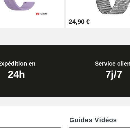
24,90 €
Expédition en
Service clien
24h
7j/7
Guides Vidéos