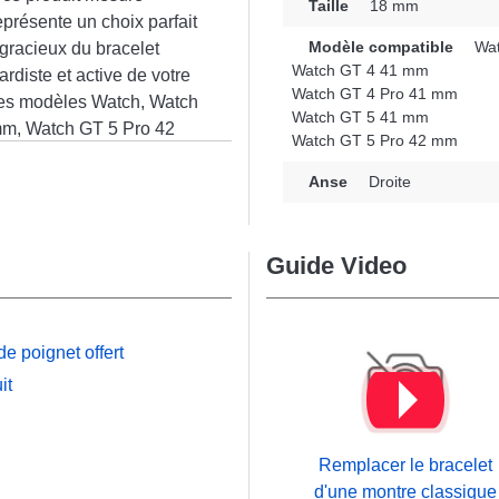
Taille
18 mm
présente un choix parfait
Modèle compatible
Wat
gracieux du bracelet
Watch GT 4 41 mm
diste et active de votre
Watch GT 4 Pro 41 mm
 les modèles Watch, Watch
Watch GT 5 41 mm
m, Watch GT 5 Pro 42
Watch GT 5 Pro 42 mm
racelet garantit un
n
c son design élégant, ce
Anse
Droite
éférences avec un confort
Guide Video
e poignet offert
it
Remplacer le bracelet
d'une montre classique