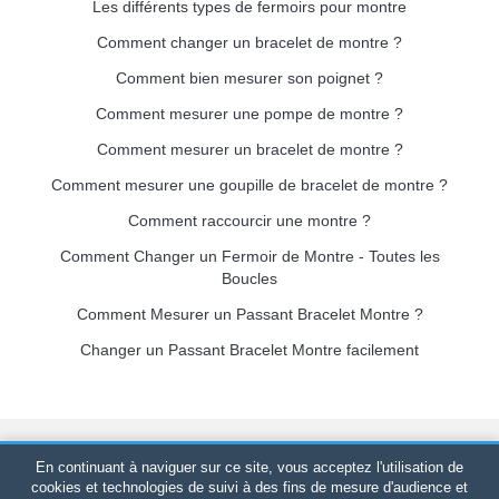
Les différents types de fermoirs pour montre
Comment changer un bracelet de montre ?
Comment bien mesurer son poignet ?
Comment mesurer une pompe de montre ?
Comment mesurer un bracelet de montre ?
Comment mesurer une goupille de bracelet de montre ?
Comment raccourcir une montre ?
Comment Changer un Fermoir de Montre - Toutes les
Boucles
Comment Mesurer un Passant Bracelet Montre ?
Changer un Passant Bracelet Montre facilement
Bracelet-de-montre.com
© 2026
Tous droits réservés
-
SIRET
:
En continuant à naviguer sur ce site, vous acceptez l'utilisation de
520 247 727 000 57 -
Plateforme Juridique : BP 20075 - 31121
cookies et technologies de suivi à des fins de mesure d'audience et