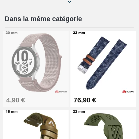
Kit Réparation Montre Débutant
16,90 €
Dans la même catégorie
Pied à Coulisse Numérique
9,90 €
Kit Horlogerie Débutant
26,90 €
Boîte Pompe Bracelet Montre -
4,90 €
76,90 €
Diamètre 1,50 mm - 8 à 25 mm
14,08 €
Boîte Pompe pour Bracelet
Montre - Diamètre 1,80 mm - 8 à