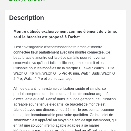
Description
Montre utilisée exclusivement comme élément de vitrine,
seul le bracelet est proposé à l'achat.
Il est envisageable d'accommoder notre bracelet montre
connectée fleur parfaitement avec une montre connectée. Ce
beau bracelet montre est la pièce parfaite pour rénover sa
smartwatch vu qu'il est fait de silicone jaune et motif et est
utilisable pour les modèles de la marque Huawei : Watch GT 2e,
Watch GT 46 mm, Watch GT 5 Pro 46 mm, Watch Buds, Watch GT
2 Pro, Watch 4 Pro et bien davantage.
Afin de garantir un système de fixation rapide et simple, ce
produit comprend une fermeture ardillon de couleur argentée
d'excellente qualité. Pensé dans le but de garantir une utilisation
agréable et une tenue élégante, ce bracelet de montre est
fabriqué avec une dimension de 22 mm, le positionnant comme
une option incontournable pour votre quotidien. Ce bracelet de
smartwatch est apprécié au moyen de son design intemporel, qui
en fait une solution irremplaçable adaptée à se marier
idéalement à vos attentes esthétiques, tout en offrant un maintien