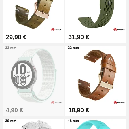
25 mm
19,90 €
Extracteur de Bracelet de
Montre Facile
17,90 €
29,90 €
31,90 €
4,90 €
18,90 €