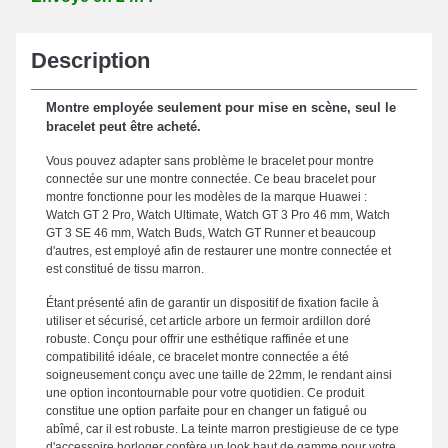
Description
Montre employée seulement pour mise en scène, seul le
bracelet peut être acheté.
Vous pouvez adapter sans problème le bracelet pour montre
connectée sur une montre connectée. Ce beau bracelet pour
montre fonctionne pour les modèles de la marque Huawei :
Watch GT 2 Pro, Watch Ultimate, Watch GT 3 Pro 46 mm, Watch
GT 3 SE 46 mm, Watch Buds, Watch GT Runner et beaucoup
d'autres, est employé afin de restaurer une montre connectée et
est constitué de tissu marron.
Étant présenté afin de garantir un dispositif de fixation facile à
utiliser et sécurisé, cet article arbore un fermoir ardillon doré
robuste. Conçu pour offrir une esthétique raffinée et une
compatibilité idéale, ce bracelet montre connectée a été
soigneusement conçu avec une taille de 22mm, le rendant ainsi
une option incontournable pour votre quotidien. Ce produit
constitue une option parfaite pour en changer un fatigué ou
abîmé, car il est robuste. La teinte marron prestigieuse de ce type
d'accessoire horloger confère un look haut de gamme pour votre