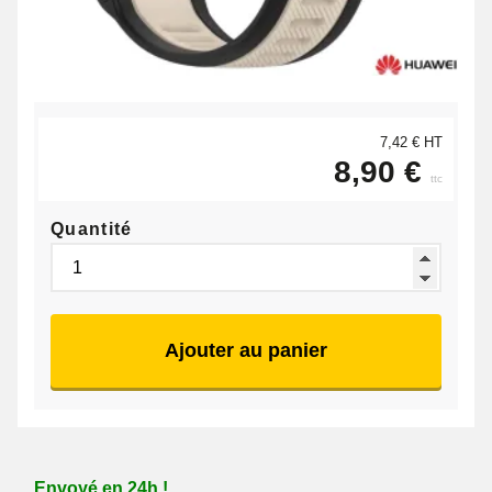
7,42 € HT
8,90 €
ttc
Quantité
Ajouter au panier
Envoyé en 24h !