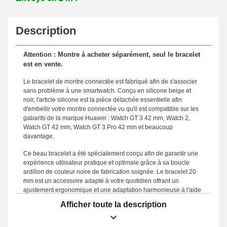
Description
Attention : Montre à acheter séparément, seul le bracelet
est en vente.
Le bracelet de montre connectée est fabriqué afin de s'associer
sans problème à une smartwatch. Conçu en silicone beige et
noir, l'article silicone est la pièce détachée essentielle afin
d'embellir votre montre connectée vu qu'il est compatible sur les
gabarits de la marque Huawei : Watch GT 3 42 mm, Watch 2,
Watch GT 42 mm, Watch GT 3 Pro 42 mm et beaucoup
davantage.
Ce beau bracelet a été spécialement conçu afin de garantir une
expérience utilisateur pratique et optimale grâce à sa boucle
ardillon de couleur noire de fabrication soignée. Le bracelet 20
mm est un accessoire adapté à votre quotidien offrant un
ajustement ergonomique et une adaptation harmonieuse à l'aide
de sa taille de 20mm. Le bracelet de montre 20 mm constitue une
Afficher toute la description
alternative appropriée dans le but d'en remplacer un endommagé
ou cassé, vu qu'il est solide. Accentuant la silhouette
contemporaine de votre montre, ce genre de bracelet de montre