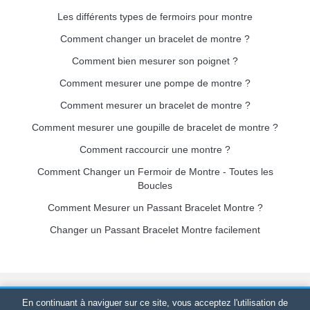
Les différents types de fermoirs pour montre
Comment changer un bracelet de montre ?
Comment bien mesurer son poignet ?
Comment mesurer une pompe de montre ?
Comment mesurer un bracelet de montre ?
Comment mesurer une goupille de bracelet de montre ?
Comment raccourcir une montre ?
Comment Changer un Fermoir de Montre - Toutes les
Boucles
Comment Mesurer un Passant Bracelet Montre ?
Changer un Passant Bracelet Montre facilement
Bracelet-de-montre.com
© 2026
Tous droits réservés
-
SIRET
:
En continuant à naviguer sur ce site, vous acceptez l'utilisation de