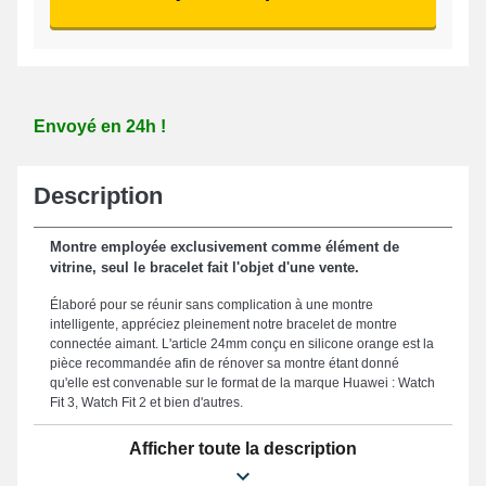
Envoyé en 24h !
Description
Montre employée exclusivement comme élément de
vitrine, seul le bracelet fait l'objet d'une vente.
Élaboré pour se réunir sans complication à une montre
intelligente, appréciez pleinement notre bracelet de montre
connectée aimant. L'article 24mm conçu en silicone orange est la
pièce recommandée afin de rénover sa montre étant donné
qu'elle est convenable sur le format de la marque Huawei : Watch
Fit 3, Watch Fit 2 et bien d'autres.
Élaboré pour promettre un mécanisme de fixation efficace et
Afficher toute la description
simple, ce bracelet pour smartwatch a une boucle magnétique de
teinte orangee de qualité. Ce beau bracelet est un accessoire