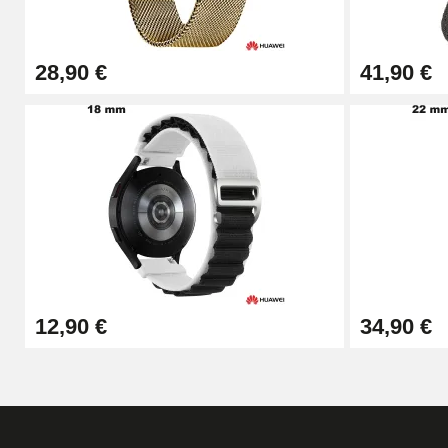
57,42 €
28,90 €
41,90 €
Pince Trou pour Bracelet de Montre
10,90 €
Kit Horlogerie Débutant
26,90 €
Boîte Pompe Bracelet Montre - Diamètre 
12,90 €
34,90 €
14,08 €
Boîte Pompe pour Bracelet Montre - Diam
19,90 €