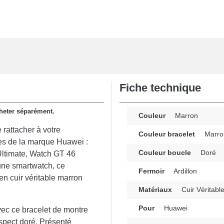
Fiche technique
acheter séparément.
Couleur
Marron
 rattacher à votre
Couleur bracelet
Marro
es de la marque Huawei :
Couleur boucle
Doré
ltimate, Watch GT 46
une smartwatch, ce
Fermoir
Ardillon
en cuir véritable marron
Matériaux
Cuir Véritabl
Pour
Huawei
avec ce bracelet de montre
aspect doré. Présenté