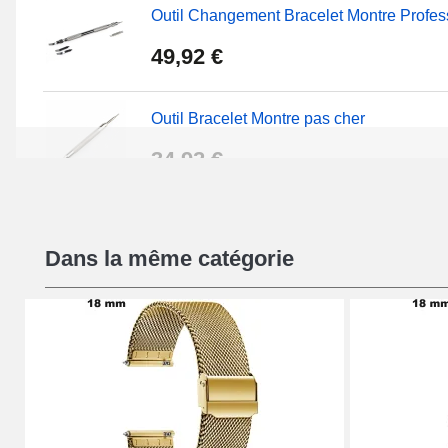
Outil Changement Bracelet Montre Profes
49,92 €
Outil Bracelet Montre pas cher
34,92 €
Kit Réparation Montre Débutant
Dans la même catégorie
16,90 €
Pied à Coulisse Numérique
9,90 €
Pince à Poinçonner (pince trou)