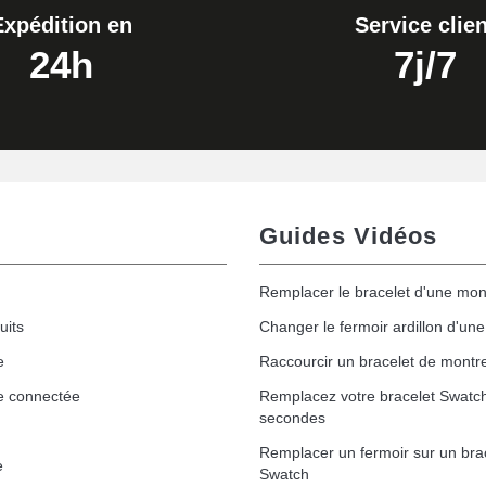
Expédition en
Service clien
24h
7j/7
Guides Vidéos
Remplacer le bracelet d'une mon
uits
Changer le fermoir ardillon d'un
e
Raccourcir un bracelet de montr
e connectée
Remplacez votre bracelet Swatc
secondes
Remplacer un fermoir sur un bra
e
Swatch