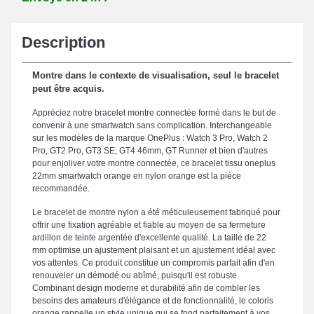
Description
Montre dans le contexte de visualisation, seul le bracelet
peut être acquis.
Appréciez notre bracelet montre connectée formé dans le but de
convenir à une smartwatch sans complication. Interchangeable
sur les modèles de la marque OnePlus : Watch 3 Pro, Watch 2
Pro, GT2 Pro, GT3 SE, GT4 46mm, GT Runner et bien d'autres
pour enjoliver votre montre connectée, ce bracelet tissu oneplus
22mm smartwatch orange en nylon orange est la pièce
recommandée.
Le bracelet de montre nylon a été méticuleusement fabriqué pour
offrir une fixation agréable et fiable au moyen de sa fermeture
ardillon de teinte argentée d'excellente qualité. La taille de 22
mm optimise un ajustement plaisant et un ajustement idéal avec
vos attentes. Ce produit constitue un compromis parfait afin d'en
renouveler un démodé ou abîmé, puisqu'il est robuste.
Combinant design moderne et durabilité afin de combler les
besoins des amateurs d'élégance et de fonctionnalité, le coloris
orange rappelle un style unique qui se fond parfaitement à vos