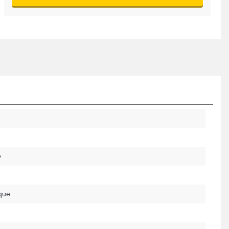
é
que