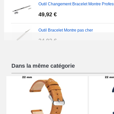
Outil Changement Bracelet Montre Profes
49,92 €
Outil Bracelet Montre pas cher
34,92 €
Kit Réparation Montre Débutant
Dans la même catégorie
16,90 €
Pied à Coulisse Numérique
9,90 €
Pince à Poinçonner (pince trou)