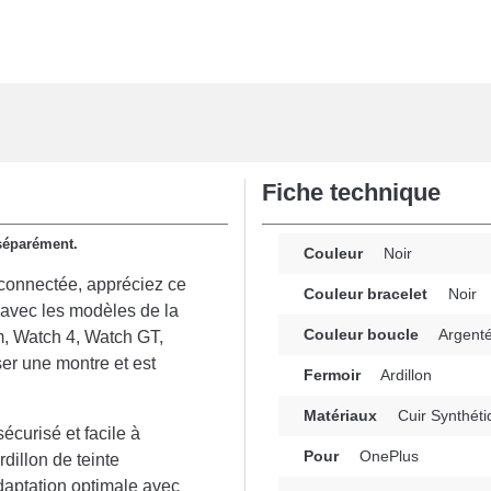
Fiche technique
 séparément.
Couleur
Noir
e connectée, appréciez ce
Couleur bracelet
Noir
 avec les modèles de la
Couleur boucle
Argent
, Watch 4, Watch GT,
er une montre et est
Fermoir
Ardillon
Matériaux
Cuir Synthéti
sécurisé et facile à
Pour
OnePlus
dillon de teinte
daptation optimale avec