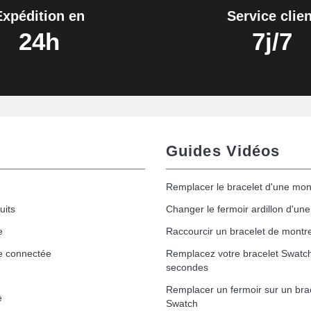
Expédition en
Service clien
24h
7j/7
Guides Vidéos
Remplacer le bracelet d'une mon
uits
Changer le fermoir ardillon d'un
e
Raccourcir un bracelet de montr
e connectée
Remplacez votre bracelet Swatc
secondes
Remplacer un fermoir sur un bra
e
Swatch