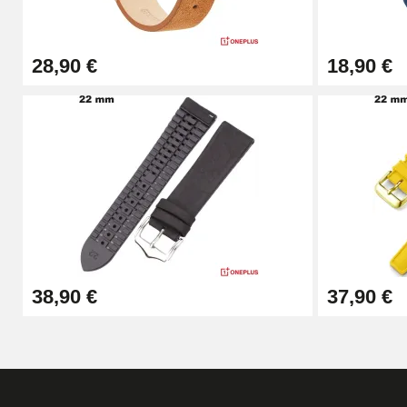
57,42 €
28,90 €
18,90 €
Pince Trou pour Bracelet de Montre
10,90 €
Kit Horlogerie Débutant
26,90 €
Boîte Pompe Bracelet Montre - Diamètre 
38,90 €
37,90 €
14,08 €
Boîte Pompe pour Bracelet Montre - Diam
19,90 €