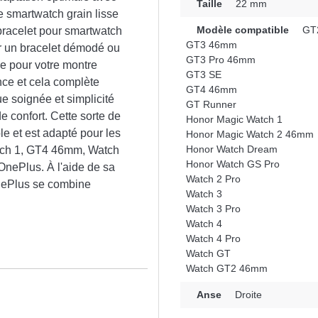
Taille
22 mm
e smartwatch grain lisse
Modèle compatible
GT2
bracelet pour smartwatch
GT3 46mm
cer un bracelet démodé ou
GT3 Pro 46mm
le pour votre montre
GT3 SE
nce et cela complète
GT4 46mm
e soignée et simplicité
GT Runner
de confort. Cette sorte de
Honor Magic Watch 1
le et est adapté pour les
Honor Magic Watch 2 46mm
Honor Watch Dream
tch 1, GT4 46mm, Watch
Honor Watch GS Pro
nePlus. À l'aide de sa
Watch 2 Pro
OnePlus se combine
Watch 3
Watch 3 Pro
Watch 4
Watch 4 Pro
Watch GT
Watch GT2 46mm
n
Anse
Droite