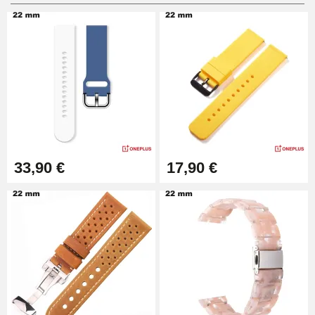
Pied à Coulisse Numérique
9,90 €
Pince à Poinçonner (pince trou)
57,42 €
Pince Trou pour Bracelet de
33,90 €
17,90 €
Montre
10,90 €
Kit Horlogerie Débutant
26,90 €
Boîte Pompe Bracelet Montre -