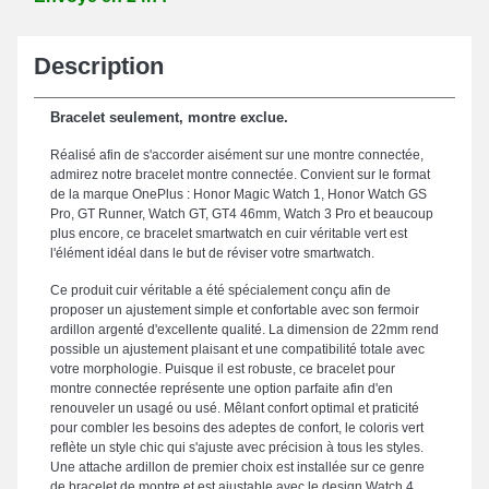
Description
Bracelet seulement, montre exclue.
Réalisé afin de s'accorder aisément sur une montre connectée,
admirez notre bracelet montre connectée. Convient sur le format
de la marque OnePlus : Honor Magic Watch 1, Honor Watch GS
Pro, GT Runner, Watch GT, GT4 46mm, Watch 3 Pro et beaucoup
plus encore, ce bracelet smartwatch en cuir véritable vert est
l'élément idéal dans le but de réviser votre smartwatch.
Ce produit cuir véritable a été spécialement conçu afin de
proposer un ajustement simple et confortable avec son fermoir
ardillon argenté d'excellente qualité. La dimension de 22mm rend
possible un ajustement plaisant et une compatibilité totale avec
votre morphologie. Puisque il est robuste, ce bracelet pour
montre connectée représente une option parfaite afin d'en
renouveler un usagé ou usé. Mêlant confort optimal et praticité
pour combler les besoins des adeptes de confort, le coloris vert
reflète un style chic qui s'ajuste avec précision à tous les styles.
Une attache ardillon de premier choix est installée sur ce genre
de bracelet de montre et est ajustable avec le design Watch 4,