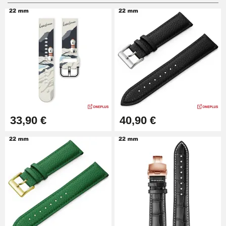
Pied à Coulisse Numérique
9,90 €
Pince à Poinçonner (pince trou)
57,42 €
Pince Trou pour Bracelet de
33,90 €
40,90 €
Montre
10,90 €
Kit Horlogerie Débutant
26,90 €
Boîte Pompe Bracelet Montre -