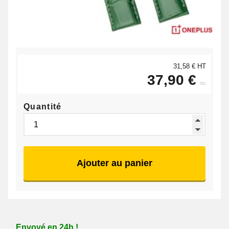
31,58 € HT
37,90 €
ttc
Quantité
Ajouter au panier
Envoyé en 24h !