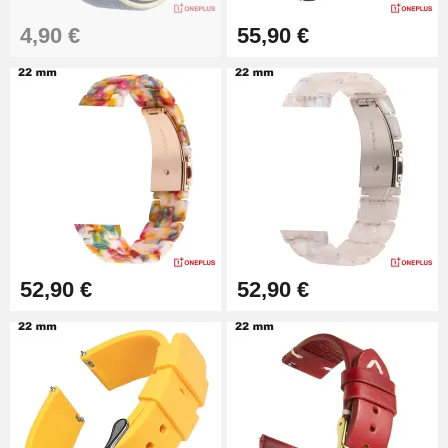
Outil Bracelet Montre pas cher
4,90 €
55,90 €
34,92 €
Kit pour Raccourcir Bracelet
Montre
7,90 €
Kit Réparation Montre Débutant
16,90 €
52,90 €
52,90 €
Pied à Coulisse Numérique
9,90 €
Kit Horlogerie Débutant