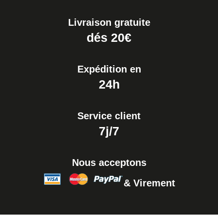
19,90 €
Livraison gratuite
Extracteur de Bracelet de
dés 20€
Montre Facile
17,90 €
Expédition en
24h
Service client
7j/7
Nous acceptons
& Virement