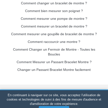
Comment changer un bracelet de montre ?
Comment bien mesurer son poignet ?
Comment mesurer une pompe de montre ?
Comment mesurer un bracelet de montre ?
Comment mesurer une goupille de bracelet de montre ?
Comment raccourcir une montre ?
Comment Changer un Fermoir de Montre - Toutes les
Boucles
Comment Mesurer un Passant Bracelet Montre ?
Changer un Passant Bracelet Montre facilement
Bracelet-de-montre.com
© 2026
Tous droits réservés
-
SIRET
:
En continuant à naviguer sur ce site, vous acceptez l'utilisation de
520 247 727 000 57 -
Plateforme Juridique : BP 20075 - 31121
cookies et technologies de suivi à des fins de mesure d'audience et
d'amélioration de votre expérience.
PORTET PDC - France Métropolitaine
-
Vente en ligne