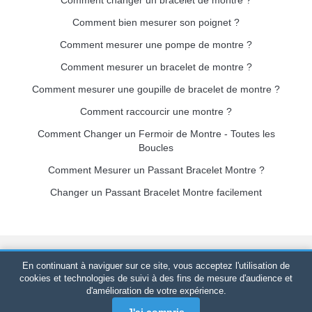
Comment bien mesurer son poignet ?
Comment mesurer une pompe de montre ?
Comment mesurer un bracelet de montre ?
Comment mesurer une goupille de bracelet de montre ?
Comment raccourcir une montre ?
Comment Changer un Fermoir de Montre - Toutes les
Boucles
Comment Mesurer un Passant Bracelet Montre ?
Changer un Passant Bracelet Montre facilement
Bracelet-de-montre.com
© 2026
Tous droits réservés
-
SIRET
:
En continuant à naviguer sur ce site, vous acceptez l'utilisation de
520 247 727 000 57 -
Plateforme Juridique : BP 20075 - 31121
cookies et technologies de suivi à des fins de mesure d'audience et
d'amélioration de votre expérience.
PORTET PDC - France Métropolitaine
-
Vente en ligne
uniquement