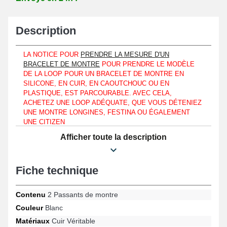
Description
LA NOTICE POUR
PRENDRE LA MESURE D'UN
BRACELET DE MONTRE
POUR PRENDRE LE MODÈLE
DE LA LOOP POUR UN BRACELET DE MONTRE EN
SILICONE, EN CUIR, EN CAOUTCHOUC OU EN
PLASTIQUE, EST PARCOURABLE. AVEC CELA,
ACHETEZ UNE LOOP ADÉQUATE, QUE VOUS DÉTENIEZ
UNE MONTRE LONGINES, FESTINA OU ÉGALEMENT
UNE CITIZEN
Afficher toute la description
Conservez totalement un bracelet montre grâce à ces produits
horlogers de bracelet permettant de retenir la languette. Faites de
cuir véritable, les loops garantissent la longévité du bracelet de la
montre que vous souhaitez réparer, que vous ayez une montre
Fiche technique
Calvin Klein, Guess ou même une Nixon. Se disposant à hauteur
d'un bracelet silicone ou caoutchouc, ce format de passant de
Contenu
2 Passants de montre
montre est fabriqué en cuir véritable. Faits au moyen de cuir
véritable blanc, ces passants s'adaptent sur les montres pour
Couleur
Blanc
homme comme femme. Sur une montre de sport ou montre
Matériaux
Cuir Véritable
automatique, le beau passant pour montre convient sans