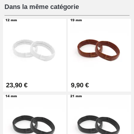
12,90 €
Dans la même catégorie
Pied à Coulisse Numérique
9,90 €
Pince à Poinçonner (pince trou)
57,42 €
Pince Trou pour Bracelet de
23,90 €
9,90 €
Montre
10,90 €
Kit Horlogerie Débutant
26,90 €