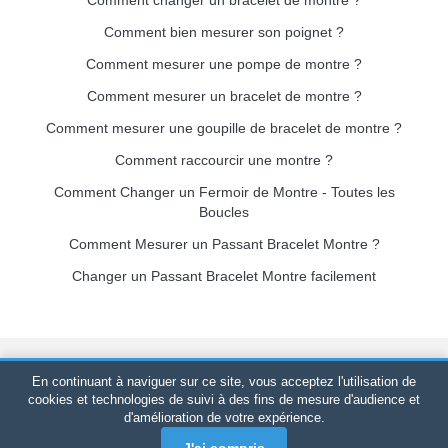
Comment bien mesurer son poignet ?
Comment mesurer une pompe de montre ?
Comment mesurer un bracelet de montre ?
Comment mesurer une goupille de bracelet de montre ?
Comment raccourcir une montre ?
Comment Changer un Fermoir de Montre - Toutes les
Boucles
Comment Mesurer un Passant Bracelet Montre ?
Changer un Passant Bracelet Montre facilement
Bracelet-de-montre.com
© 2026
Tous droits réservés
-
SIRET
:
En continuant à naviguer sur ce site, vous acceptez l'utilisation de
520 247 727 000 57 -
Plateforme Juridique : BP 20075 - 31121
cookies et technologies de suivi à des fins de mesure d'audience et
d'amélioration de votre expérience.
PORTET PDC - France Métropolitaine
-
Vente en ligne
uniquement