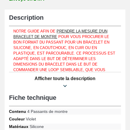
Description
NOTRE GUIDE AFIN DE
PRENDRE LA MESURE D'UN
BRACELET DE MONTRE
POUR VOUS PROCURER LE
BON FORMAT DU PASSANT POUR UN BRACELET EN
SILICONE, EN CAOUTCHOUC, EN CUIR OU EN
PLASTIQUE, EST PARCOURABLE. CE PROCESSUS EST
ADAPTÉ DANS LE BUT DE DÉTERMINER LES
DIMENSIONS DU BRACELET DANS LE BUT DE
COMMANDER UNE LOOP SEMBLABLE, QUE VOUS
POSSÉDIEZ UNE MONTRE-BRACELET MARQUE
Afficher toute la description
INVICTA, GUESS OU BIEN UNE HUAWEI
Gardez groupé un bracelet montre à l'aide de ces loops de
Fiche technique
bracelet de montre pouvant rabaisser la languette. La longévité
de la montre à réparer peut être garantie, que vous ayez une
montre-bracelet marque Tommy Hilfiger, Lacoste ou bien une
Contenu
4 Passants de montre
Garmin, puisque les loops 20 mm sont conçues silicone. Cette
version de passant pour montre réalisée en silicone se met au
Couleur
Violet
niveau d'un bracelet plastique ou caoutchouc. S'installant sur des
Matériaux
Silicone
bracelets de montre pour homme comme pour les femmes, ce