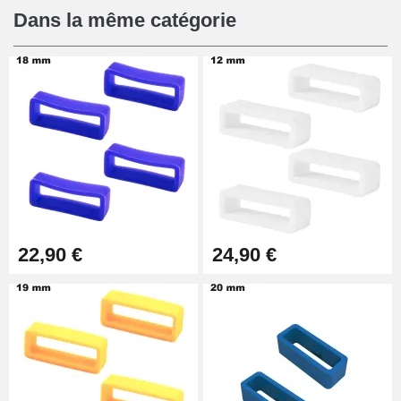
12,90 €
Dans la même catégorie
Pied à Coulisse Numérique
9,90 €
Pince à Poinçonner (pince trou)
57,42 €
Pince Trou pour Bracelet de
22,90 €
24,90 €
Montre
10,90 €
Kit Horlogerie Débutant
26,90 €