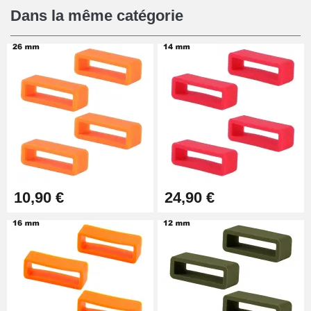
12,90 €
Dans la même catégorie
Pied à Coulisse Numérique
9,90 €
Pince à Poinçonner (pince trou)
57,42 €
Pince Trou pour Bracelet de
10,90 €
24,90 €
Montre
10,90 €
Kit Horlogerie Débutant
26,90 €