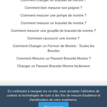
Comment bien mesurer son poignet ?
Comment mesurer une pompe de montre ?
Comment mesurer un bracelet de montre ?
Comment mesurer une goupille de bracelet de montre ?
Comment raccourcir une montre ?
Comment Changer un Fermoir de Montre - Toutes les
Boucles
Comment Mesurer un Passant Bracelet Montre ?
Changer un Passant Bracelet Montre facilement
Bracelet-de-montre.com
© 2026
Tous droits réservés
-
SIRET
:
En continuant à naviguer sur ce site, vous acceptez l'utilisation de
520 247 727 000 57 -
Plateforme Juridique : BP 20075 - 31121
cookies et technologies de suivi à des fins de mesure d'audience et
d'amélioration de votre expérience.
PORTET PDC - France Métropolitaine
-
Vente en ligne
uniquement