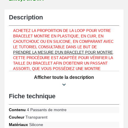
Description
ACHETEZ LA PROPORTION DE LA LOOP POUR VOTRE
BRACELET MONTRE EN PLASTIQUE, EN CUIR, EN
CAOUTCHOUC OU EN SILICONE, EN COMPARANT AVEC
LE TUTORIEL CONSULTABLE DANS LE BUT DE
PRENDRE LA MESURE D'UN BRACELET POUR MONTRE
.
CETTE PROCÉDURE EST ADAPTÉE POUR VÉRIFIER LA
TAILLE DU BRACELET AFIN D'OBTENIR UN PASSANT
ASSORTI, QUE VOUS POSSÉDIEZ UNE MONTRE
CLASSIQUE ICE-WATCH, VICTORINOX OU ENCORE UNE
Afficher toute la description
TOMMY HILFIGER
Gardez totalement un bracelet de montre au moyen de ces
Fiche technique
passants de bracelet pour montre servant à rabattre la languette.
La résistance d'une montre que vous tenez à réparer peut être
assurée, que vous possédiez une montre classique de marque
Contenu
4 Passants de montre
Lacoste, TAG Heuer ou également une Festina, dans la mesure
où ces produits horlogers "4 Passants Silicone 22mm
Couleur
Transparent
Transparent bracelet pas chers" sont réalisés silicone. Se
Matériaux
Silicone
positionnant à hauteur d'un bracelet cuir ou en silicone, ce type