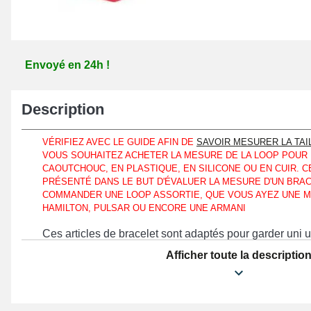
Envoyé en 24h !
Description
VÉRIFIEZ AVEC LE GUIDE AFIN DE
SAVOIR MESURER LA TAI
VOUS SOUHAITEZ ACHETER LA MESURE DE LA LOOP POUR
CAOUTCHOUC, EN PLASTIQUE, EN SILICONE OU EN CUIR. C
PRÉSENTÉ DANS LE BUT D'ÉVALUER LA MESURE D'UN BRAC
COMMANDER UNE LOOP ASSORTIE, QUE VOUS AYEZ UNE 
HAMILTON, PULSAR OU ENCORE UNE ARMANI
Ces articles de bracelet sont adaptés pour garder uni un
languette. La solidité du bracelet d'une montre que vo
Afficher toute la descriptio
est assurée, que vous possédiez une montre de marque
ou Emporio Armani, vu que ces produits 16 mm sont réa
passant montre est conçu à partir de silicone et s'ada