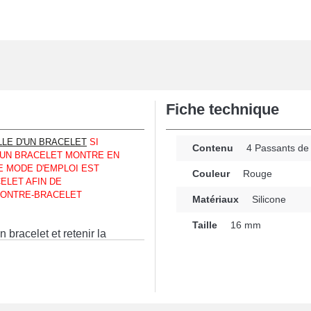
Fiche technique
LLE D'UN BRACELET
SI
Contenu
4 Passants de
 UN BRACELET MONTRE EN
E MODE D'EMPLOI EST
Couleur
Rouge
ELET AFIN DE
MONTRE-BRACELET
Matériaux
Silicone
Taille
16 mm
 bracelet et retenir la
us avez envie de réparer
n
 Tissot, Tommy Hilfiger
lisés silicone. Ce
pte idéalement aux