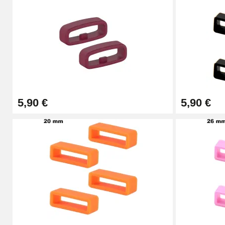
Pied à Coulisse Numérique
9,90 €
Pince à Poinçonner (pince trou)
57,42 €
5,90 €
5,90 €
Pince Trou pour Bracelet de Montre
10,90 €
Kit Horlogerie Débutant
26,90 €
Extracteur de Bracelet de Montre Facile