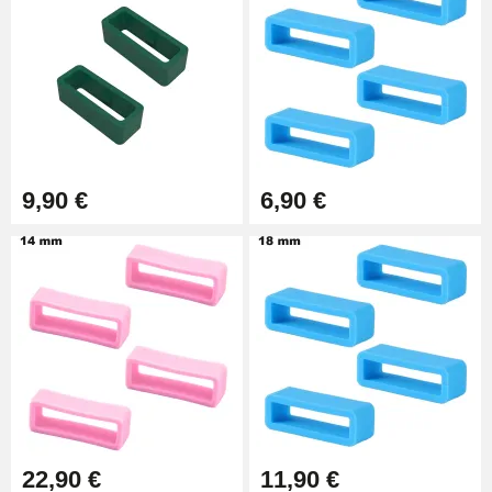
9,90 €
Pince à Poinçonner (pince trou)
57,42 €
Pince Trou pour Bracelet de
9,90 €
6,90 €
Montre
10,90 €
Kit Horlogerie Débutant
26,90 €
Extracteur de Bracelet de
Montre Facile
17,90 €
22,90 €
11,90 €