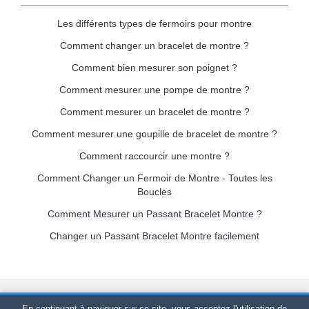
Les différents types de fermoirs pour montre
Comment changer un bracelet de montre ?
Comment bien mesurer son poignet ?
Comment mesurer une pompe de montre ?
Comment mesurer un bracelet de montre ?
Comment mesurer une goupille de bracelet de montre ?
Comment raccourcir une montre ?
Comment Changer un Fermoir de Montre - Toutes les
Boucles
Comment Mesurer un Passant Bracelet Montre ?
Changer un Passant Bracelet Montre facilement
Bracelet-de-montre.com
© 2026
Tous droits réservés
-
SIRET
:
En continuant à naviguer sur ce site, vous acceptez l'utilisation de