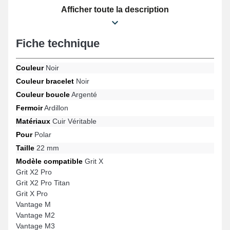
passionnés d'horlogerie. Ce modèle s'illustre par une boucle
Afficher toute la description
ardillon d'excellente qualité, et son adaptabilité sur les formats
Grit X2 Pro, Vantage M3, Vantage M, Vantage V2, Grit X, Vantage
V3 et beaucoup d'autres de la marque Polar. Élaboré en vue de
Fiche technique
se marier avec précision avec une large gamme de modèles de
la marque Polar, cet accessoire fusionne qualité de fabrication et
fonctionnalité pour garantir un ajustement précis.
Couleur
Noir
Couleur bracelet
Noir
Couleur boucle
Argenté
Fermoir
Ardillon
Matériaux
Cuir Véritable
Pour
Polar
Taille
22 mm
Modèle compatible
Grit X
Grit X2 Pro
Grit X2 Pro Titan
Grit X Pro
Vantage M
Vantage M2
Vantage M3