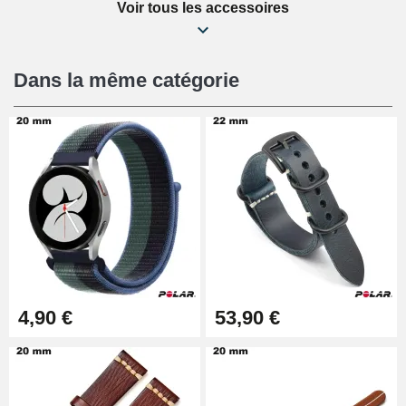
Voir tous les accessoires
Kit Réparation Montre Débutant
16,90 €
Dans la même catégorie
Pied à Coulisse Numérique
9,90 €
Pince à Poinçonner (pince trou)
57,42 €
Pince Trou pour Bracelet de
4,90 €
53,90 €
Montre
10,90 €
Kit Horlogerie Débutant