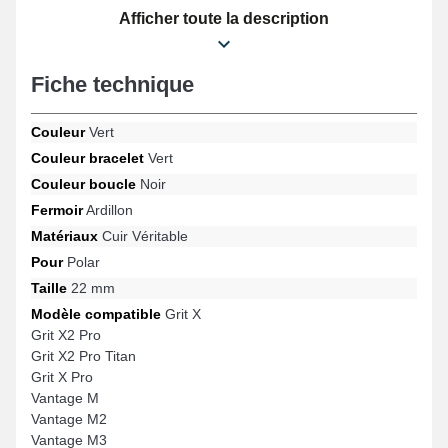
rehausse subtilement à toutes les tenues, mêlant élégance
Afficher toute la description
intemporelle et simplicité d'utilisation dans le but de répondre aux
attentes des passionnés de mode. Fonctionne sur le design
Vantage M3, Grit X2 Pro Titan, Grit X Pro, Vantage M, Grit X2 Pro,
Fiche technique
Vantage V2 et bien d'autres encore de la marque Polar, cette
gamme de bracelet de montre connectée effet vieilli arbore un
fermoir ardillon fiable. Le bracelet montre 22mm Polar se marie
Couleur
Vert
intégralement à des références spécifiques de la marque.
Couleur bracelet
Vert
Couleur boucle
Noir
Fermoir
Ardillon
Matériaux
Cuir Véritable
Pour
Polar
Taille
22 mm
Modèle compatible
Grit X
Grit X2 Pro
Grit X2 Pro Titan
Grit X Pro
Vantage M
Vantage M2
Vantage M3