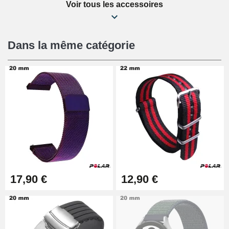
Voir tous les accessoires
Kit Réparation Montre Débutant
16,90 €
Dans la même catégorie
Pied à Coulisse Numérique
9,90 €
Pince à Poinçonner (pince trou)
57,42 €
Pince Trou pour Bracelet de
17,90 €
12,90 €
Montre
10,90 €
Kit Horlogerie Débutant