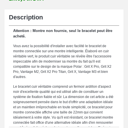
Description
Attention : Montre non fournie, seul le bracelet peut être
acheté.
Vous avez la possibilité d'installer avec facilité le bracelet de
montre connectée sur une montre intelligente. Élaboré en cuir
véritable vert, le produit cuir véritable se révèle être l'accessoire
impeccable afin de moderniser sa montre du fait qu'il est
compatible sur le design de la marque Polar : Grit X Pro, Grit X2
Pro, Vantage M2, Grit X2 Pro Titan, Grit X, Vantage M3 et bien
d'autres.
Le bracelet cuir véritable comprend un fermoir ardillon d'aspect
noir d'excellente qualité qui est utilisé afin de constituer un
système de fixation fiable et sûr. La dimension de cet article a été
soigneusement pensée dans le but d'offrir une adaptation idéale
et un maintien irréprochable en toute simplicité, ce bracelet pour
montre connectée affiche une taille de 22mm qui convient
idéalement à votre style. Vu qu'il est résistant, ce bracelet montre
connectée fait office d'une alternative idéale afin d'en renouveler
un abîmé ou fatigué. Le coloris vert rappelle un style raffiné qui