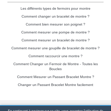
Les différents types de fermoirs pour montre
Comment changer un bracelet de montre ?
Comment bien mesurer son poignet ?
Comment mesurer une pompe de montre ?
Comment mesurer un bracelet de montre ?
Comment mesurer une goupille de bracelet de montre ?
Comment raccourcir une montre ?
Comment Changer un Fermoir de Montre - Toutes les
Boucles
Comment Mesurer un Passant Bracelet Montre ?
Changer un Passant Bracelet Montre facilement
Bracelet-de-montre.com
© 2026
Tous droits réservés
-
SIRET
:
En continuant à naviguer sur ce site, vous acceptez l'utilisation de