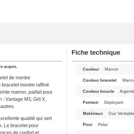
Fiche technique
re acquis.
Couleur
Marron
celet de montre
Couleur bracelet
Marro
bracelet montre raffiné
Couleur boucle
Argent
einte marron, parfait pour
n : Vantage M3, Grit X,
Fermoir
Déployant
autres.
Matériaux
Cuir Véritabl
cellente qualité qui sert
Pour
Polar
e. Le bracelet pour
nces de confort et