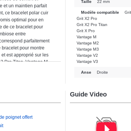
Taille
22 mm
 et un maintien parfait
Modèle compatible
Gri
, ce bracelet polar cuir
Grit X2 Pro
romis optimal pour en
Grit X2 Pro Titan
e de ce bracelet pour
Grit X Pro
ymbiose entre
Vantage M
 correspond parfaitement
Vantage M2
 bracelet pour montre
Vantage M3
et est approprié sur les
Vantage V2
Vantage V3
X2 Pro Titan, Vantage M,
n
e son adaptabilité, ce
Anse
Droite
nt à une sélection
Guide Video
e poignet offert
it