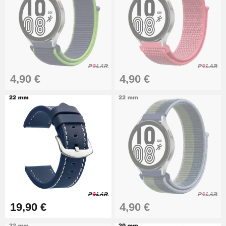
26,90 €
Boîte Pompe Bracelet Montre -
Diamètre 1,50 mm - 8 à 25 mm
14,08 €
4,90 €
4,90 €
Boîte Pompe pour Bracelet
Montre - Diamètre 1,80 mm - 8 à
25 mm
19,90 €
Extracteur de Bracelet de
Montre Facile
17,90 €
19,90 €
4,90 €