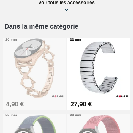
Voir tous les accessoires
Kit Réparation Montre Débutant
16,90 €
Dans la même catégorie
Pied à Coulisse Numérique
9,90 €
Pince à Poinçonner (pince trou)
57,42 €
Pince Trou pour Bracelet de
4,90 €
27,90 €
Montre
10,90 €
Kit Horlogerie Débutant