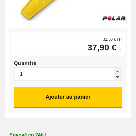
31,58 € HT
37,90 €
ttc
Quantité
Ajouter au panier
Envoyé en 24h !