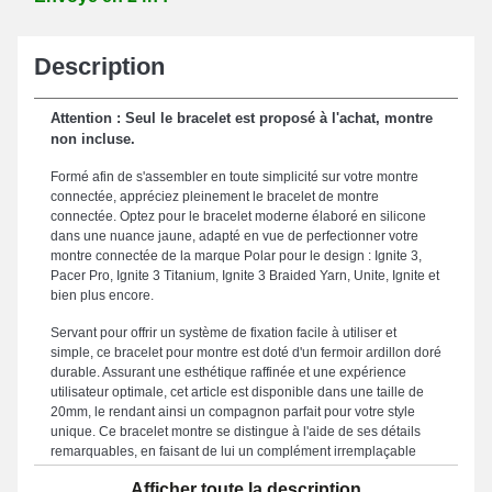
Description
Attention : Seul le bracelet est proposé à l'achat, montre
non incluse.
Formé afin de s'assembler en toute simplicité sur votre montre
connectée, appréciez pleinement le bracelet de montre
connectée. Optez pour le bracelet moderne élaboré en silicone
dans une nuance jaune, adapté en vue de perfectionner votre
montre connectée de la marque Polar pour le design : Ignite 3,
Pacer Pro, Ignite 3 Titanium, Ignite 3 Braided Yarn, Unite, Ignite et
bien plus encore.
Servant pour offrir un système de fixation facile à utiliser et
simple, ce bracelet pour montre est doté d'un fermoir ardillon doré
durable. Assurant une esthétique raffinée et une expérience
utilisateur optimale, cet article est disponible dans une taille de
20mm, le rendant ainsi un compagnon parfait pour votre style
unique. Ce bracelet montre se distingue à l'aide de ses détails
remarquables, en faisant de lui un complément irremplaçable
destiné à se conformer parfaitement à vos attentes esthétiques,
Afficher toute la description
tout en offrant une ergonomie parfaite pour votre smartwatch. Le