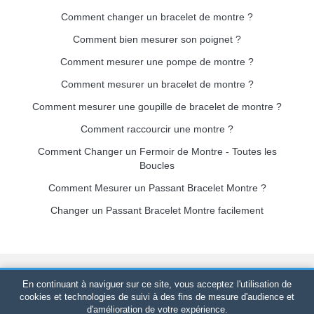
Comment changer un bracelet de montre ?
Comment bien mesurer son poignet ?
Comment mesurer une pompe de montre ?
Comment mesurer un bracelet de montre ?
Comment mesurer une goupille de bracelet de montre ?
Comment raccourcir une montre ?
Comment Changer un Fermoir de Montre - Toutes les
Boucles
Comment Mesurer un Passant Bracelet Montre ?
Changer un Passant Bracelet Montre facilement
Bracelet-de-montre.com
© 2026
Tous droits réservés
-
SIRET
:
En continuant à naviguer sur ce site, vous acceptez l'utilisation de
520 247 727 000 57 -
Plateforme Juridique : BP 20075 - 31121
cookies et technologies de suivi à des fins de mesure d'audience et
d'amélioration de votre expérience.
PORTET PDC - France Métropolitaine
-
Vente en ligne