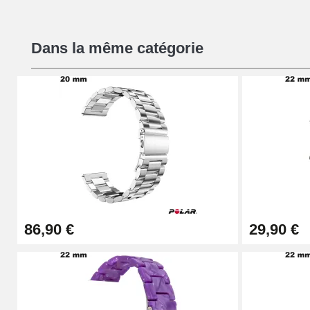
Kit Réparation Montre Débutant
Dans la même catégorie
16,90 €
Pied à Coulisse Numérique
9,90 €
Kit Horlogerie Débutant
26,90 €
86,90 €
29,90 €
Boîte Pompe Bracelet Montre - Diamètre 
14,08 €
Boîte Pompe pour Bracelet Montre - Diam