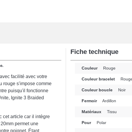
Fiche technique
e.
Couleur
Rouge
vec facilité avec votre
Couleur bracelet
Roug
ssu rouge s'impose comme
Couleur boucle
Noir
tre puisqu'il fonctionne
nite, Ignite 3 Braided
Fermoir
Ardillon
Matériaux
Tissu
et article car il intègre
Pour
Polar
 de 20mm permet une
otre poignet. Étant