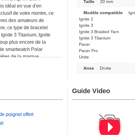
Taille
20 mm
is idéal en vue d'en
Modèle compatible
Igni
clusif de votre montre, ce
Ignite 2
ères des amateurs de
Ignite 3
re, ce type de bracelet
Ignite 3 Braided Yarn
gnite 3 Titanium, Ignite
Ignite 3 Titanium
coup plus encore de la
Pacer
t de smartwatch Polar
Pacer Pro
èles de la marque.
Unite
n
Anse
Droite
Guide Video
e poignet offert
it