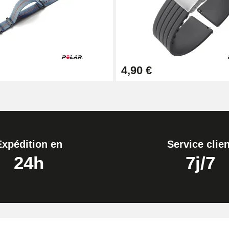
4,90 €
Expédition en
Service clien
24h
7j/7