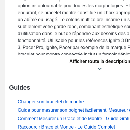
option incontournable pour toutes les morphologies. Ét
endurant, ce bracelet montre constitue un choix approp
un abîmé ou usagé. Le coloris multicolore incarne un s
subtilement votre garde-robe, combinant esthétique soi
d'utilisation dans le but de répondre aux besoins des 
fonctionnalité. Utilisable pour les références Ignite 3 B
3, Pacer Pro, Ignite, Pacer par exemple de la marque 
bracelet pour montre connectée inclut un fermoir déplo
design raffiné et praticité, cet accessoire horloger Pol
Afficher toute la descriptio
harmonieuse avec une large gamme de manière harmo
proposant une robustesse exemplaire.
Guides
Changer son bracelet de montre
Guide pour mesurer son poignet facilement, Mesureur d
Comment Mesurer un Bracelet de Montre - Guide Gratu
Raccourcir Bracelet Montre - Le Guide Complet