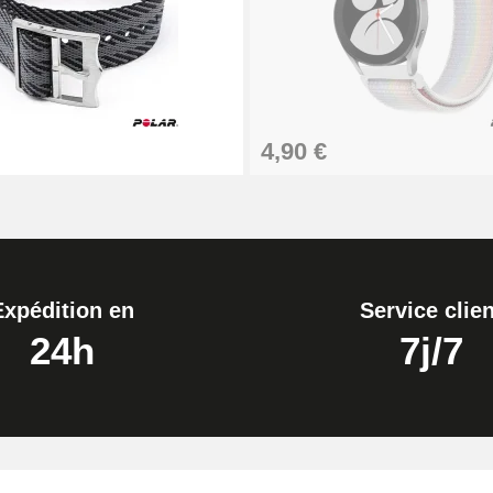
4,90 €
Expédition en
Service clien
24h
7j/7
de montre