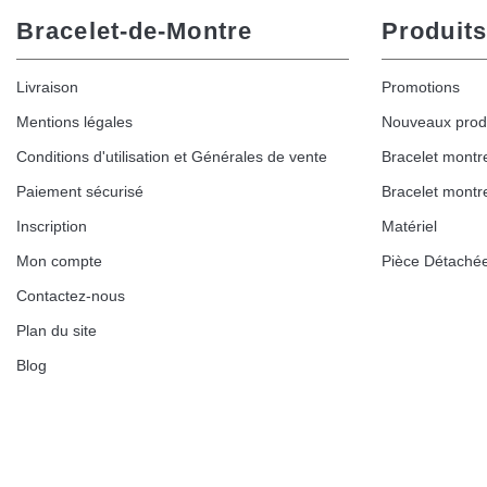
3,90 €
Bracelet-de-Montre
Produits
Kit pour Réduire Bracelet Montre Métal
Livraison
Promotions
13,90 €
Mentions légales
Nouveaux prod
Conditions d'utilisation et Générales de vente
Bracelet montr
Boîte Pompe Bracelet Montre - Diamètre 
Paiement sécurisé
Bracelet montr
14,08 €
Inscription
Matériel
Mon compte
Pièce Détaché
Boîte Pompe pour Bracelet Montre - Diam
Contactez-nous
Plan du site
19,90 €
Blog
Extracteur de Bracelet de Montre Facile
17,90 €