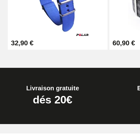
7,90 €
Kit Réparation Montre Débutant
32,90 €
60,90 €
16,90 €
Pied à Coulisse Numérique
9,90 €
Livraison gratuite
Kit Horlogerie Débutant
dés 20€
26,90 €
Marteau Horloger pour Goupille Bracelet 