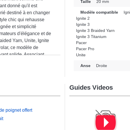
Taille
20 mm
ant donné qu'il est
Modèle compatible
Igni
rié destiné à en changer
Ignite 2
tyle chic qui rehausse
Ignite 3
gnée et simplicité
Ignite 3 Braided Yarn
amateurs d'élégance et de
Ignite 3 Titanium
raided Yarn, Unite, Ignite
Pacer
Polar, ce modèle de
Pacer Pro
yant solide. Associant
Unite
ar offre une connexion
n
Anse
Droite
nieuse tout en
Guides Videos
e poignet offert
it