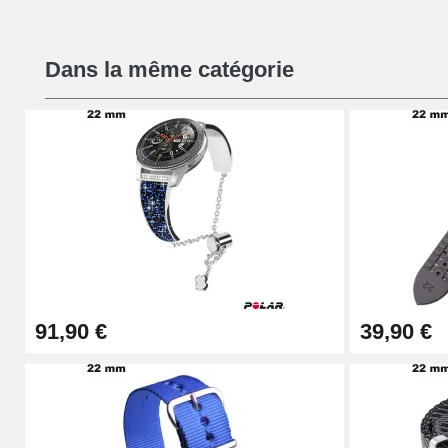
Chasses Goupille Long Montre 0.7/0.8/0.
Dans la même catégorie
19,08 €
Chasse-Goupille Montre
4,90 €
Outil Changement Bracelet Montre Profes
49,92 €
91,90 €
39,90 €
Outil Bracelet Montre pas cher
34,92 €
Kit pour Raccourcir Bracelet Montre