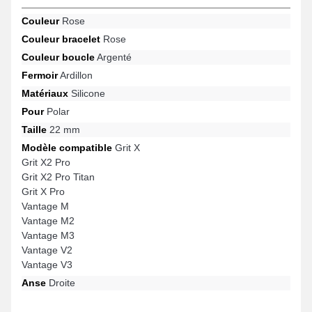
de la marque Polar. À l'aide de son adaptabilité, ce bracelet Polar
s'adapte naturellement à des références populaires de la
Couleur
Rose
marque.
Couleur bracelet
Rose
Couleur boucle
Argenté
Fermoir
Ardillon
Matériaux
Silicone
Pour
Polar
Taille
22 mm
Modèle compatible
Grit X
Grit X2 Pro
Grit X2 Pro Titan
Grit X Pro
Vantage M
Vantage M2
Vantage M3
Vantage V2
Vantage V3
Anse
Droite