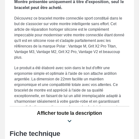
Montre présentée uniquement à titre d'exposition, seul le
bracelet peut être acheté.
Découvrez ce bracelet montre connectée sport constitué dans le
but de s'associer sur votre montre intelligente sans effort. Cet
article de réparation horloger silicone est le complément
impeccable pour moderniser votre montre connectée étant donné
qu'il est en silicone rose et s'adapte parfaitement avec les
références de la marque Polar : Vantage M, Grit X2 Pro Titan,
Vantage M3, Vantage M2, Grit X2 Pro, Vantage V2 et beaucoup
plus.
Le produit a été élaboré avec soin dans le but d'offrir une
ergonomie simple et optimale à l'aide de son attache ardillon
argentée. La dimension de 22mm facilite un maintien
ergonomique et une compatibilité totale avec vos attentes. Ce
bracelet de montre est apprécié à l'aide de sa qualité
exceptionnelle, en faisant de lui un allié irremplaçable adapté à
s'harmoniser idéalement à votre garde-robe et en garantissant
une satisfaction garantie pour votre montre. La teinte rose unique
de ce type d'accessoire horloger apporte un aspect élancé pour
Afficher toute la description
toutes les occasions. Ce style de bracelet de montre connectée
compte un fermoir ardillon de premier choix et est
interchangeable pour le format de Grit X, Grit X2 Pro, Vantage M3,
Fiche technique
Grit X2 Pro Titan, Vantage V3, Grit X Pro et beaucoup plus encore