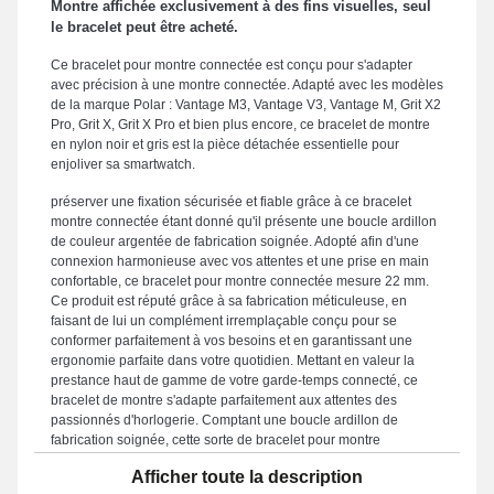
Montre affichée exclusivement à des fins visuelles, seul
le bracelet peut être acheté.
Ce bracelet pour montre connectée est conçu pour s'adapter
avec précision à une montre connectée. Adapté avec les modèles
de la marque Polar : Vantage M3, Vantage V3, Vantage M, Grit X2
Pro, Grit X, Grit X Pro et bien plus encore, ce bracelet de montre
en nylon noir et gris est la pièce détachée essentielle pour
enjoliver sa smartwatch.
préserver une fixation sécurisée et fiable grâce à ce bracelet
montre connectée étant donné qu'il présente une boucle ardillon
de couleur argentée de fabrication soignée. Adopté afin d'une
connexion harmonieuse avec vos attentes et une prise en main
confortable, ce bracelet pour montre connectée mesure 22 mm.
Ce produit est réputé grâce à sa fabrication méticuleuse, en
faisant de lui un complément irremplaçable conçu pour se
conformer parfaitement à vos besoins et en garantissant une
ergonomie parfaite dans votre quotidien. Mettant en valeur la
prestance haut de gamme de votre garde-temps connecté, ce
bracelet de montre s'adapte parfaitement aux attentes des
passionnés d'horlogerie. Comptant une boucle ardillon de
fabrication soignée, cette sorte de bracelet pour montre
connectée est interchangeable avec les gabarits Grit X, Vantage
Afficher toute la description
V3, Vantage V2, Vantage M3, Grit X Pro, Grit X2 Pro et bien