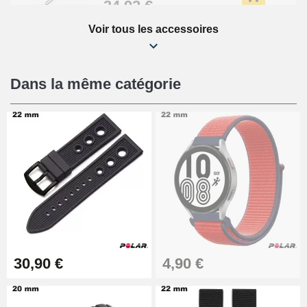
34,92 €
Voir tous les accessoires
Kit Réparation Montre Débutant
16,90 €
Dans la même catégorie
Pied à Coulisse Numérique
9,90 €
Kit Horlogerie Débutant
26,90 €
Boîte Pompe Bracelet Montre -
30,90 €
4,90 €
Diamètre 1,50 mm - 8 à 25 mm
14,08 €