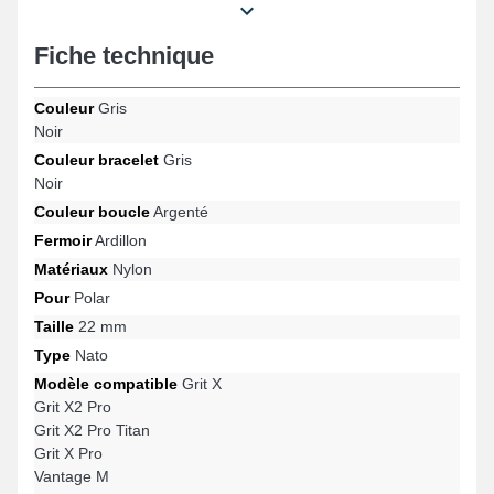
davantage de la marque Polar. Ce produit nylon Polar se
combine adéquatement à une sélection étendue de modèles de
la marque.
Fiche technique
Couleur
Gris
Noir
Couleur bracelet
Gris
Noir
Couleur boucle
Argenté
Fermoir
Ardillon
Matériaux
Nylon
Pour
Polar
Taille
22 mm
Type
Nato
Modèle compatible
Grit X
Grit X2 Pro
Grit X2 Pro Titan
Grit X Pro
Vantage M