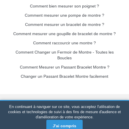
Comment bien mesurer son poignet ?
Comment mesurer une pompe de montre ?
Comment mesurer un bracelet de montre ?
Comment mesurer une goupille de bracelet de montre ?
Comment raccourcir une montre ?
Comment Changer un Fermoir de Montre - Toutes les
Boucles
Comment Mesurer un Passant Bracelet Montre ?
Changer un Passant Bracelet Montre facilement
Bracelet-de-montre.com
© 2026
Tous droits réservés
-
SIRET
:
En continuant à naviguer sur ce site, vous acceptez l'utilisation de
520 247 727 000 57 -
Plateforme Juridique : BP 20075 - 31121
cookies et technologies de suivi à des fins de mesure d'audience et
d'amélioration de votre expérience.
PORTET PDC - France Métropolitaine
-
Vente en ligne
uniquement
J'ai compris