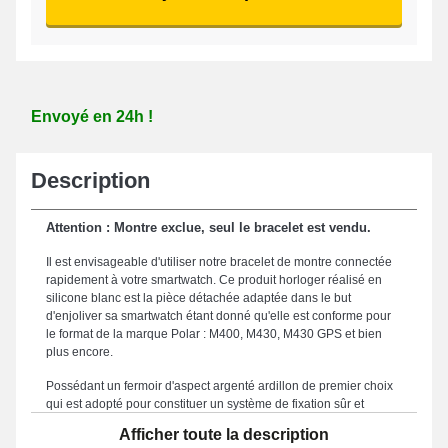
Envoyé en 24h !
Description
Attention : Montre exclue, seul le bracelet est vendu.
Il est envisageable d'utiliser notre bracelet de montre connectée
rapidement à votre smartwatch. Ce produit horloger réalisé en
silicone blanc est la pièce détachée adaptée dans le but
d'enjoliver sa smartwatch étant donné qu'elle est conforme pour
le format de la marque Polar : M400, M430, M430 GPS et bien
plus encore.
Possédant un fermoir d'aspect argenté ardillon de premier choix
qui est adopté pour constituer un système de fixation sûr et
simple. Fabriqué dans le but de garantir une utilisation agréable
Afficher toute la description
et une esthétique raffinée, ce bracelet smartwatch présente une