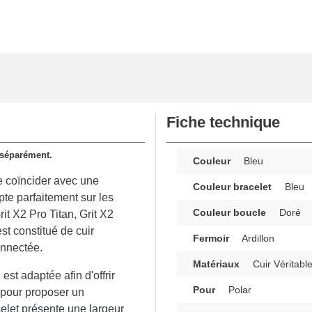
Fiche technique
 séparément.
Couleur
Bleu
e coïncider avec une
Couleur bracelet
Bleu
te parfaitement sur les
Couleur boucle
Doré
it X2 Pro Titan, Grit X2
t constitué de cuir
Fermoir
Ardillon
onnectée.
Matériaux
Cuir Véritabl
st adaptée afin d'offrir
Pour
Polar
é pour proposer un
elet présente une largeur