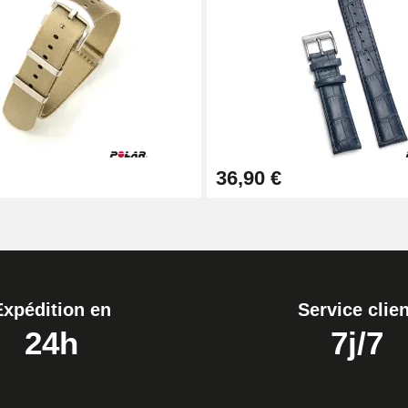
1,50 mm - 8 à 25 mm
36,90 €
ètre 1,80 mm - 8 à 25 mm
Expédition en
Service clien
24h
7j/7