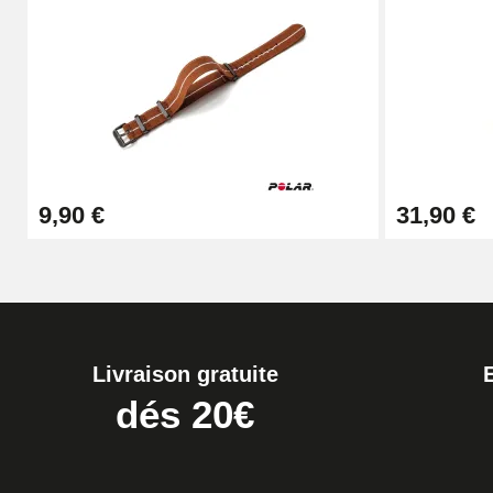
Kit Horlogerie Débutant
26,90 €
Boîte Pompe Bracelet Montre - Diamètre 
9,90 €
31,90 €
14,08 €
Boîte Pompe pour Bracelet Montre - Diam
19,90 €
Livraison gratuite
Extracteur de Bracelet de Montre Facile
dés 20€
17,90 €