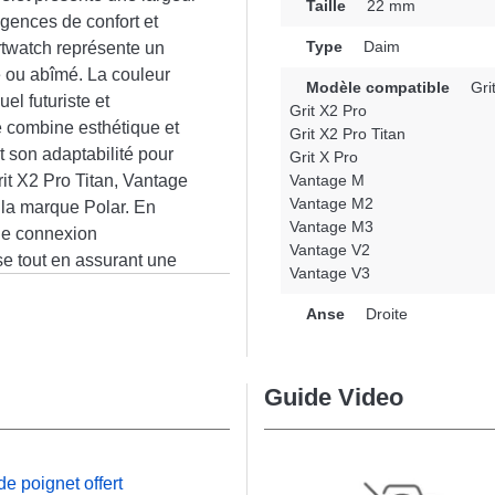
Taille
22 mm
gences de confort et
Type
Daim
artwatch représente un
 ou abîmé. La couleur
Modèle compatible
Gri
el futuriste et
Grit X2 Pro
e combine esthétique et
Grit X2 Pro Titan
et son adaptabilité pour
Grit X Pro
rit X2 Pro Titan, Vantage
Vantage M
Vantage M2
 la marque Polar. En
Vantage M3
une connexion
Vantage V2
e tout en assurant une
Vantage V3
n
Anse
Droite
Guide Video
e poignet offert