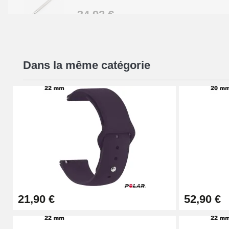
34,92 €
Kit Réparation Montre Débutant
Dans la même catégorie
16,90 €
Pied à Coulisse Numérique
9,90 €
Pince à Poinçonner (pince trou)
57,42 €
21,90 €
52,90 €
Pince Trou pour Bracelet de Montre
10,90 €