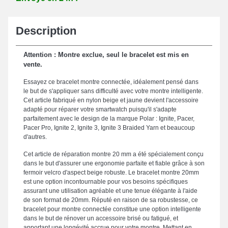
Description
Attention : Montre exclue, seul le bracelet est mis en
vente.
Essayez ce bracelet montre connectée, idéalement pensé dans
le but de s'appliquer sans difficulté avec votre montre intelligente.
Cet article fabriqué en nylon beige et jaune devient l'accessoire
adapté pour réparer votre smartwatch puisqu'il s'adapte
parfaitement avec le design de la marque Polar : Ignite, Pacer,
Pacer Pro, Ignite 2, Ignite 3, Ignite 3 Braided Yarn et beaucoup
d'autres.
Cet article de réparation montre 20 mm a été spécialement conçu
dans le but d'assurer une ergonomie parfaite et fiable grâce à son
fermoir velcro d'aspect beige robuste. Le bracelet montre 20mm
est une option incontournable pour vos besoins spécifiques
assurant une utilisation agréable et une tenue élégante à l'aide
de son format de 20mm. Réputé en raison de sa robustesse, ce
bracelet pour montre connectée constitue une option intelligente
dans le but de rénover un accessoire brisé ou fatigué, et
apportant une longévité accrue pour votre montre. Mettant en