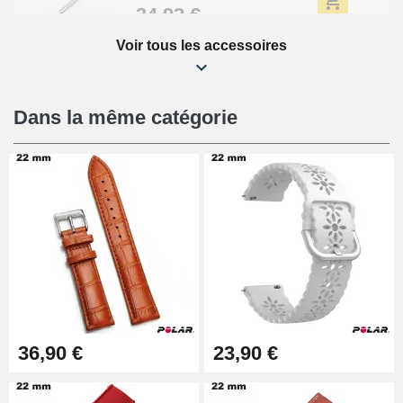
34,92 €
Voir tous les accessoires
Kit Réparation Montre Débutant
16,90 €
Dans la même catégorie
Pied à Coulisse Numérique
9,90 €
Kit Horlogerie Débutant
26,90 €
Boîte Pompe Bracelet Montre -
36,90 €
23,90 €
Diamètre 1,50 mm - 8 à 25 mm
14,08 €