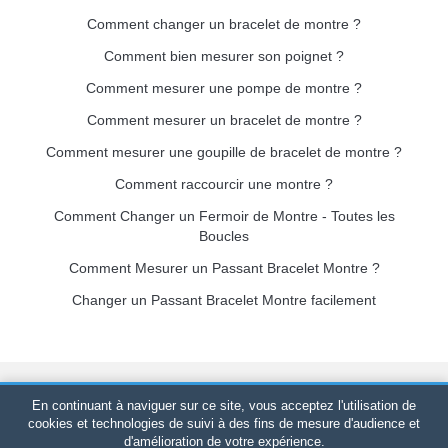
Comment changer un bracelet de montre ?
Comment bien mesurer son poignet ?
Comment mesurer une pompe de montre ?
Comment mesurer un bracelet de montre ?
Comment mesurer une goupille de bracelet de montre ?
Comment raccourcir une montre ?
Comment Changer un Fermoir de Montre - Toutes les
Boucles
Comment Mesurer un Passant Bracelet Montre ?
Changer un Passant Bracelet Montre facilement
Bracelet-de-montre.com
© 2026
Tous droits réservés
-
SIRET
:
En continuant à naviguer sur ce site, vous acceptez l'utilisation de
520 247 727 000 57 -
Plateforme Juridique : BP 20075 - 31121
cookies et technologies de suivi à des fins de mesure d'audience et
d'amélioration de votre expérience.
PORTET PDC - France Métropolitaine
-
Vente en ligne