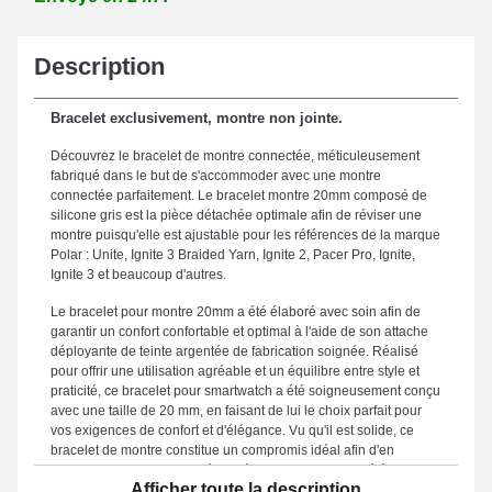
Description
Bracelet exclusivement, montre non jointe.
Découvrez le bracelet de montre connectée, méticuleusement
fabriqué dans le but de s'accommoder avec une montre
connectée parfaitement. Le bracelet montre 20mm composé de
silicone gris est la pièce détachée optimale afin de réviser une
montre puisqu'elle est ajustable pour les références de la marque
Polar : Unite, Ignite 3 Braided Yarn, Ignite 2, Pacer Pro, Ignite,
Ignite 3 et beaucoup d'autres.
Le bracelet pour montre 20mm a été élaboré avec soin afin de
garantir un confort confortable et optimal à l'aide de son attache
déployante de teinte argentée de fabrication soignée. Réalisé
pour offrir une utilisation agréable et un équilibre entre style et
praticité, ce bracelet pour smartwatch a été soigneusement conçu
avec une taille de 20 mm, en faisant de lui le choix parfait pour
vos exigences de confort et d'élégance. Vu qu'il est solide, ce
bracelet de montre constitue un compromis idéal afin d'en
renouveler un endommagé ou défectueux. Associant élégance
Afficher toute la description
intemporelle et polyvalence dans le but de répondre aux besoins