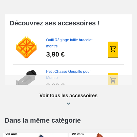
Découvrez ses accessoires !
Outil Réglage taille bracelet
montre
3,90 €
Petit Chasse Goupille pour
Montre
3,90 €
Voir tous les accessoires
Chasses Goupille Long Montre
0.7/0.8/0.9/1.0mm
19,08 €
Dans la même catégorie
Chasse-Goupille Montre