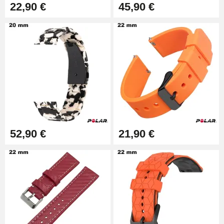
16,90 €
22,90 €
45,90 €
Pied à Coulisse Numérique
9,90 €
Kit Horlogerie Débutant
26,90 €
52,90 €
21,90 €
Marteau Horloger pour Goupille
Bracelet de montre
3,90 €
Kit pour Réduire Bracelet
Montre Métal
13,90 €