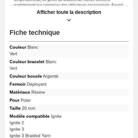
parfaitement aux exigences des utilisateurs occasionnels. Équipé
d'un fermoir déployant de grande qualité, ce modèle assure une
Afficher toute la description
solution fiable pour vos besoins et est compatible pour les
références Ignite 2, Ignite 3 Titanium, Pacer Pro, Ignite 3 Braided
Yarn, Unite, Pacer et beaucoup davantage de la marque Polar. Le
Fiche technique
bracelet de montre résine Polar s'ajuste adéquatement à une
multitude de modèles de la marque.
Couleur
Blanc
Vert
Couleur bracelet
Blanc
Vert
Couleur boucle
Argenté
Fermoir
Déployant
Matériaux
Résine
Pour
Polar
Taille
20 mm
Modèle compatible
Ignite
Ignite 2
Ignite 3
Ignite 3 Braided Yarn