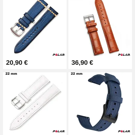
4,90 €
Outil Changement Bracelet
Montre Professionnel
49,92 €
Outil Bracelet Montre pas cher
20,90 €
36,90 €
34,92 €
Kit pour Raccourcir Bracelet
Montre
7,90 €
Kit Réparation Montre Débutant